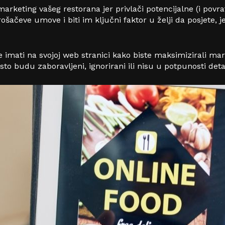
rketing vašeg restorana jer privlači potencijalne (i povr
šačeve umove i biti im ključni faktor u želji da posjete, 
te imati na svojoj web stranici kako biste maksimizirali m
sto budu zaboravljeni, ignorirani ili nisu u potpunosti det