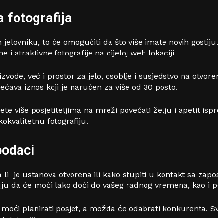
a fotografija
 jelovniku, to će omogućiti da što više imate novih gostij
 i atraktivne fotografije na cijeloj web lokaciji.
de, već i prostor za jelo, osoblje i susjedstvo na otvoreno
ava iznos koji je naručen za više od 30 posto.
 ćete više posjetiteljima na mreži povećati želju i apetit i
kokvalitetnu fotografiju.
podaci
li je ustanova otvorena ili kako stupiti u kontakt sa zapos
kuju da će moći lako doći do vašeg radnog vremena, kao i 
će moći planirati posjet, a možda će odabrati konkurenta. S