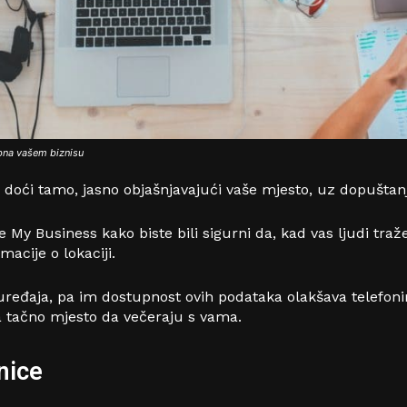
ebna vašem biznisu
o doći tamo, jasno objašnjavajući vaše mjesto, uz dopuštan
 My Business kako biste bili sigurni da, kad vas ljudi tra
acije o lokaciji.
ređaja, pa im dostupnost ovih podataka olakšava telefonira
a tačno mjesto da večeraju s vama.
nice