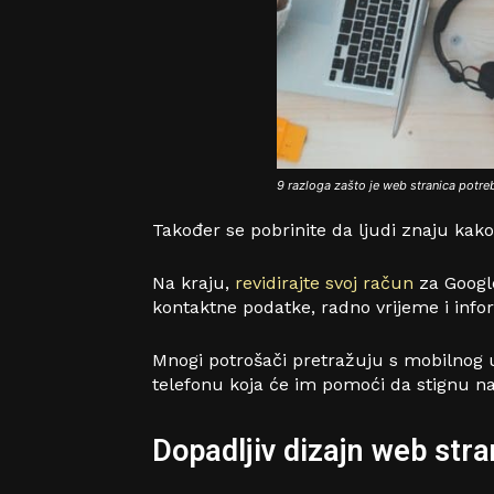
9 razloga zašto je web stranica potr
Također se pobrinite da ljudi znaju kak
Na kraju,
revidirajte svoj račun
za Google
kontaktne podatke, radno vrijeme i inform
Mnogi potrošači pretražuju s mobilnog u
telefonu koja će im pomoći da stignu n
Dopadljiv dizajn web stra