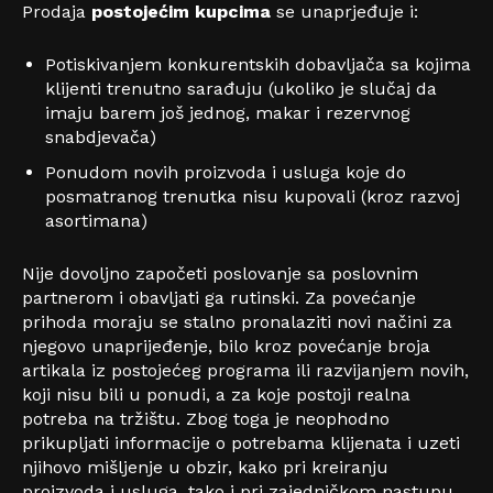
Prodaja
postojećim kupcima
se unaprjeđuje i:
Potiskivanjem konkurentskih dobavljača sa kojima
klijenti trenutno sarađuju (ukoliko je slučaj da
imaju barem još jednog, makar i rezervnog
snabdjevača)
Ponudom novih proizvoda i usluga koje do
posmatranog trenutka nisu kupovali (kroz razvoj
asortimana)
Nije dovoljno započeti poslovanje sa poslovnim
partnerom i obavljati ga rutinski. Za povećanje
prihoda moraju se stalno pronalaziti novi načini za
njegovo unaprijeđenje, bilo kroz povećanje broja
artikala iz postojećeg programa ili razvijanjem novih,
koji nisu bili u ponudi, a za koje postoji realna
potreba na tržištu. Zbog toga je neophodno
prikupljati informacije o potrebama klijenata i uzeti
njihovo mišljenje u obzir, kako pri kreiranju
proizvoda i usluga, tako i pri zajedničkom nastupu