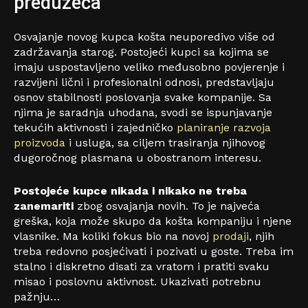
preduzeća
Osvajanje novog kupca košta neuporedivo više od
zadržavanja starog. Postojeći kupci sa kojima se
imaju uspostavljeno veliko međusobno povjerenje i
razvijeni lični i profesionalni odnosi, predstavljaju
osnov stabilnosti poslovanja svake kompanije. Sa
njima je saradnja uhodana, svodi se ispunjavanje
tekućih aktivnosti i zajedničko
planiranje razvoja
proizvoda
i usluga, sa ciljem trasiranja njihovog
dugoročnog plasmana u obostranom interesu.
Postojeće kupce nikada i nikako ne treba
zanemariti
zbog osvajanja novih. To je najveća
greška, koja može skupo da košta kompaniju i njene
vlasnike. Ma koliki fokus bio na novoj
prodaji
, njih
treba redovno posjećivati i pozivati u goste. Treba im
stalno i diskretno disati za vratom i pratiti svaku
misao i poslovnu aktivnost. Ukazivati potrebnu
pažnju…