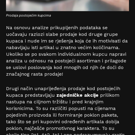
Prodaja postojećim kupcima
Na osnovu analize prikupljenih podataka se
uočavaju razlozi slabe prodaje kod druge grupe
kupaca i nude im se rješenja koja će ih motivisati da
nabavljaju isti artikal u znatno većim količinama.
Ukoliko se po svakom individualnom kupcu napravi
analiza u odnosu na postojeći asortiman i prilagode
se uslovi poslovanja kod mnogih od njih će doći do
značajnog rasta prodaje!
Drugi način unaprijeđenja prodaje kod postojećih
kupaca predstavljaju
zajedničke akcije
prilikom
nastupa na ciljnom tržištu i pred krajnjim
korisnicima. To su različiti popusti na cijenama
pojedinih proizvoda ili formiranje poklon paketa,
tako što se pri kupovini određenih artikala dobija
poklon, najčešće promotivnog karaktera. To su
akcije tipa 2+1, 4+2, 1+1 i one podrazumevaju gratis