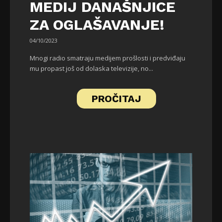
MEDIJ DANAŠNJICE
ZA OGLAŠAVANJE!
04/10/2023
Mnogi radio smatraju medijem prošlosti i predviđaju
mu propast još od dolaska televizije, no...
PROČITAJ