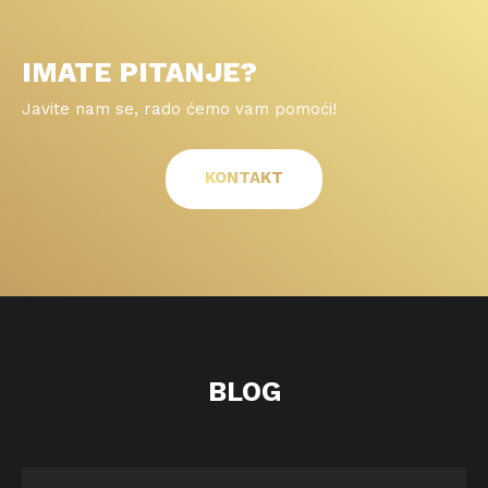
IMATE PITANJE?
Javite nam se, rado ćemo vam pomoći!
KONTAKT
BLOG