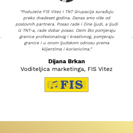
“Poduzeće FIS Vitez i TNT Grupacija surađuju
preko dvadeset godina. Danas smo više od
poslovnih partnera. Posao rade i čine ljudi, a ljudi
iz TNT-a, rade dobar posao. Osim što pomjeraju
←
granice profesionalnog i kreativnog, pomjeraju
granice i u onom ljudskom odnosu prema
klijentima i korisnicima.”
Dijana Brkan
Voditeljica marketinga, FIS Vitez