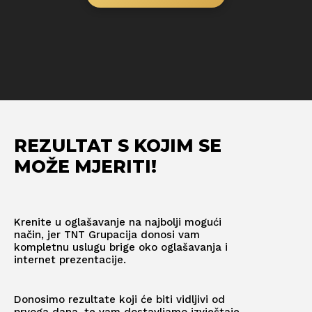
REZULTAT S KOJIM SE
MOŽE MJERITI!
Krenite u oglašavanje na najbolji mogući
način, jer TNT Grupacija donosi vam
kompletnu uslugu brige oko oglašavanja i
internet prezentacije.
Donosimo rezultate koji će biti vidljivi od
prvoga dana, te vam dostavljamo izvještaje