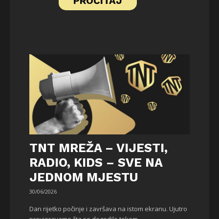
PROČITAJ
TNT MREŽA – VIJESTI,
RADIO, KIDS – SVE NA
JEDNOM MJESTU
30/06/2026
Dan rijetko počinje i završava na istom ekranu. Ujutro
provjeravamo šta se dogodilo tokom...