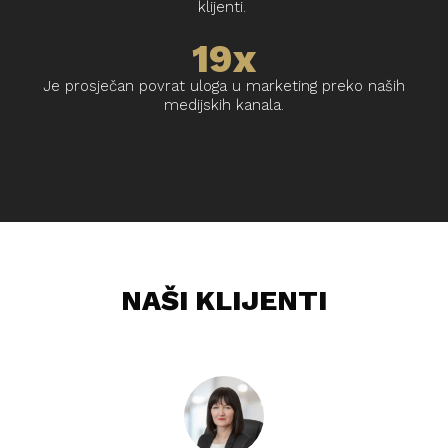
klijenti.
19x
Je prosječan povrat uloga u marketing preko naših
medijskih kanala.
NAŠI KLIJENTI