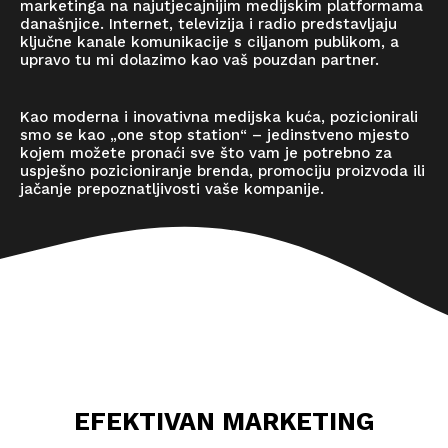
marketinga na najutjecajnijim medijskim platformama
današnjice. Internet, televizija i radio predstavljaju
ključne kanale komunikacije s ciljanom publikom, a
upravo tu mi dolazimo kao vaš pouzdan partner.
Kao moderna i inovativna medijska kuća, pozicionirali
smo se kao „one stop station“ – jedinstveno mjesto
kojem možete pronaći sve što vam je potrebno za
uspješno pozicioniranje brenda, promociju proizvoda ili
jačanje prepoznatljivosti vaše kompanije.
EFEKTIVAN MARKETING