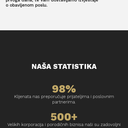
o obavljenom poslu.
NAŠA STATISTIKA
NAZOVITE NAS
98%
Klijenata nas preporučuje prijateljima i poslovnim
partnerima.
500+
Velikih korporacija i porodičnih biznisa naši su zadovoljni