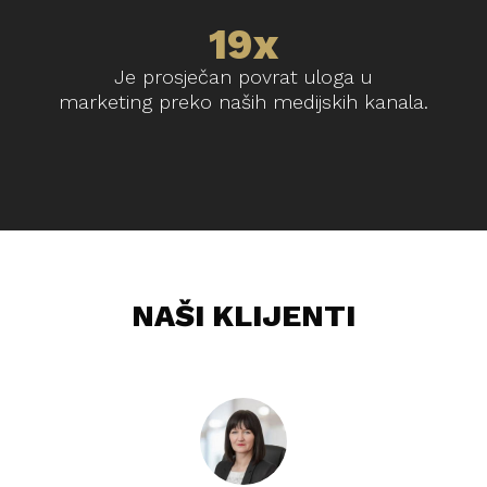
19x
Je prosječan povrat uloga u
marketing preko naših medijskih kanala.
NAŠI KLIJENTI