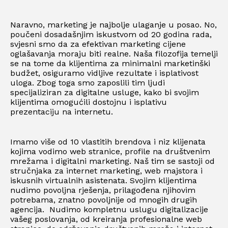
Naravno, marketing je najbolje ulaganje u posao. No,
poučeni dosadašnjim iskustvom od 20 godina rada,
svjesni smo da za efektivan marketing cijene
oglašavanja moraju biti realne. Naša filozofija temelji
se na tome da klijentima za minimalni marketinški
budžet, osiguramo vidljive rezultate i isplativost
uloga. Zbog toga smo zaposlili tim ljudi
specijaliziran za digitalne usluge, kako bi svojim
klijentima omogućili dostojnu i isplativu
prezentaciju na internetu.
Imamo više od 10 vlastitih brendova i niz klijenata
kojima vodimo web stranice, profile na društvenim
mrežama i digitalni marketing. Naš tim se sastoji od
stručnjaka za internet marketing, web majstora i
iskusnih virtualnih asistenata. Svojim klijentima
nudimo povoljna rješenja, prilagođena njihovim
potrebama, znatno povoljnije od mnogih drugih
agencija. Nudimo kompletnu uslugu digitalizacije
vašeg poslovanja, od kreiranja profesionalne web