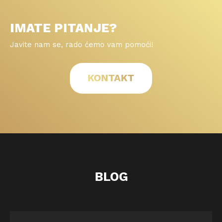
IMATE PITANJE?
Javite nam se, rado ćemo vam pomoći!
KONTAKT
BLOG