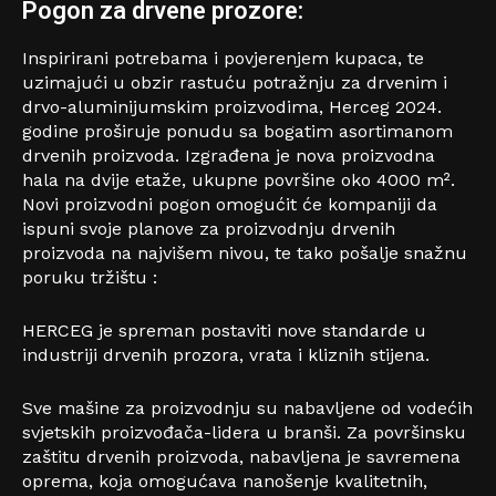
Pogon za drvene prozore:
Inspirirani potrebama i povjerenjem kupaca, te
uzimajući u obzir rastuću potražnju za drvenim i
drvo-aluminijumskim proizvodima, Herceg 2024.
godine proširuje ponudu sa bogatim asortimanom
drvenih proizvoda. Izgrađena je nova proizvodna
hala na dvije etaže, ukupne površine oko 4000 m².
Novi proizvodni pogon omogućit će kompaniji da
ispuni svoje planove za proizvodnju drvenih
proizvoda na najvišem nivou, te tako pošalje snažnu
poruku tržištu :
HERCEG je spreman postaviti nove standarde u
industriji drvenih prozora, vrata i kliznih stijena.
Sve mašine za proizvodnju su nabavljene od vodećih
svjetskih proizvođača-lidera u branši. Za površinsku
zaštitu drvenih proizvoda, nabavljena je savremena
oprema, koja omogućava nanošenje kvalitetnih,