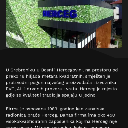
U Srebreniku u Bosni i Hercegovini, na prostoru od
preko 16 hiljada metara kvadratnih, smješten je
proizvodni pogon najvećeg proizvođača i izvoznika
PVC, AL i drvenih prozora i vrata. Herceg je mjesto
gdje se kvalitet i tradicija spajaju u jedno.
Firma je osnovana 1983. godine kao zanatska
radionica braće Herceg. Danas firma ima oko 450
visokokvalificiranih zaposlenika kojima Herceg nije
samo posao. Mi smo porodica, koja sa ponosom