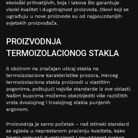
ekološki prihvatljivih, boja i lakova što garantuje
visoki kvalitet i dugotrajnost proizvoda. Okovi koji se
ugrađuju u nove proizvode su od najpouzdanijih
svjetskih proizvođača.
PROIZVODNJA
TERMOIZOLACIONOG STAKLA
S obzirom na značajan uticaj stakla na
termoizolacione karakteristike prozora, Herceg
termoizolaciona stakla proizvodi u vlastitim
pogonima, poštujući najviše standarde iz ove oblasti.
Našim kupcima možemo obezbijediti više različitih
vrsta dvoslojnog i troslojnog stakla punjenih
argonom.
Proizvodnja je samo početak – naš istinski standard
se ogleda u neprestanom praćenju kvaliteta, kako
bismo osigurali dugotrajnost i pouzdanost svakog