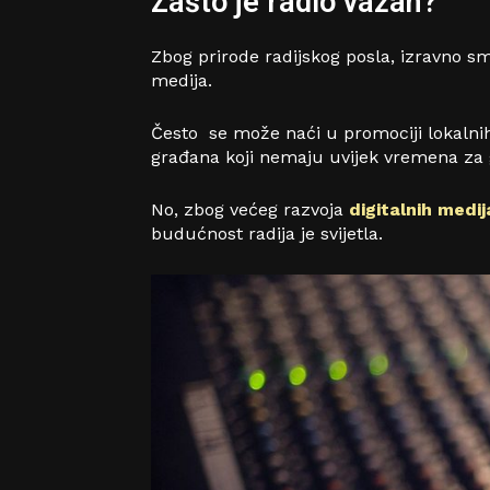
Zašto je radio važan?
Zbog prirode radijskog posla, izravno s
medija.
Često se može naći u promociji lokaln
građana koji nemaju uvijek vremena za gl
No, zbog većeg razvoja
digitalnih medij
budućnost radija je svijetla.