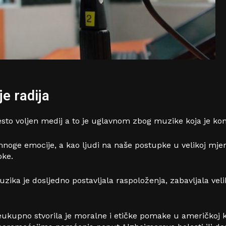
je radija
često voljen medij a to je uglavnom zbog muzike koja je kon
noge emocije, a kao ljudi na naše postupke u velikoj mjer
pke.
zika je dosljedno postavljala raspoloženja, zabavljala velike
kupno stvorila je moralne i etičke pomake u američkoj kul