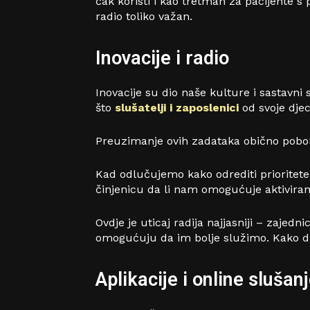
čak koristi i kao tretman za pacijente s
radio toliko važan.
Inovacije i radio
Inovacije su dio naše kulture i sastavni 
što
slušatelji i zaposlenici
od svoje dje
Preuzimanje ovih zadataka obično pobol
Kad odlučujemo kako odrediti prioritete za
činjenicu da li nam omogućuje aktiviranje 
Ovdje je uticaj radija najjasniji – zajedni
omogućuju da im bolje služimo. Kako da
Aplikacije i online slušan