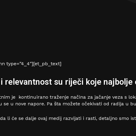
n type=”4_4″][et_pb_text]
i relevantnost su riječi koje najbolje
antnim je kontinuirano traženje načina za jačanje veza s l
u se u nove napore. Pa šta možete očekivati ​​od radija u 
a li će se dalje ovaj medij razvijati i rasti, detaljno smo is