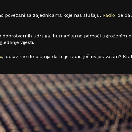
mo povezani sa zajednicama koje nas slušaju.
Ra
d
io
ide dal
ih dobrotvornih udruga, humanitarne pomoći ugroženim p
edanje vijesti.
a
, dolazimo do pitanja da li je radio još uvijek važan? K