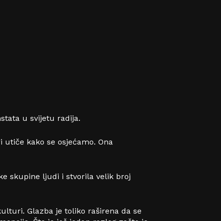
stata u svijetu radija.
i utiče kako se osjećamo. Ona
 skupine ljudi i stvorila velik broj
turi. Glazba je toliko raširena da se