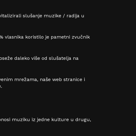
talizirali slušanje muzike / radija u
% vlasnika koristilo je pametni zvučnik
oseže daleko više od slušatelja na
venim mrežama, naše web stranice i
.
 donosi muziku iz jedne kulture u drugu,