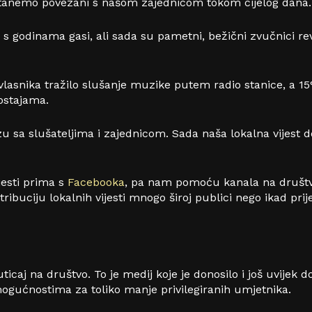
ostanemo povezani s našom zajednicom tokom cijelog dana.
 godinama gasi, ali sada su pametni, bežični zvučnici revi
lasnika tražilo slušanje muzike putem radio stanice, a 15
postajama.
zu sa slušateljima i zajednicom. Sada naša lokalna vijest d
jesti prima s
Facebooka
, pa nam pomoću kanala na društ
ibuciju lokalnih vijesti mnogo široj publici nego ikad prije
uticaj na društvo. To je medij koje je donosilo i još uvijek
mogućnostima za toliko manje privilegiranih umjetnika.