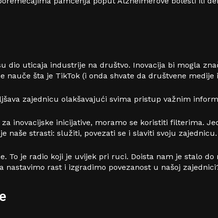
 poremećajima pamćenja poput Alzheimerove bolesti ili deme
su dio uticaja industrije na društvo. Inovacija bi mogla zna
ce nauče šta je TikTok (i onda shvate da društvene medije
jšava zajednicu olakšavajući svima pristup važnim infor
 inovacijske inicijative, moramo se koristiti filterima. Jeda
naše strasti: služiti, povezati se i slaviti svoju zajednicu.
ce. To je radio koji je uvijek pri ruci. Doista nam je stalo d
 nastavimo rast i izgradimo povezanost u našoj zajednic
je