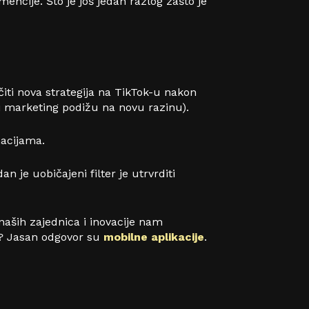
ncije. Što je još jedan razlog zašto je
čiti nova strategija na TikTok-u nakon
 i marketing podižu na novu razinu).
macijama.
n je uobičajeni filter je utrvrditi
o naših zajednica i inovacije nam
i? Jasan odgovor su
mobilne aplikacije
.