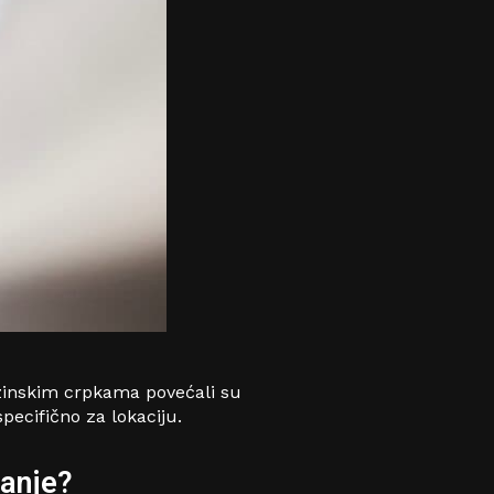
enzinskim crpkama povećali su
ecifično za lokaciju.
vanje?