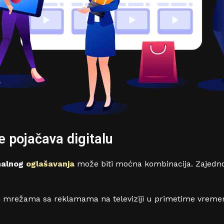
e pojačava digitalu
nalnog
oglašavanja
može biti moćna kombinacija. Zajedno
režama sa reklamama na televiziji u primetime vremenu 