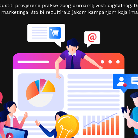
pustiti provjerene prakse zbog primamljivosti digitalnog. 
 marketinga, što bi rezultiralo jakom kampanjom koja ima