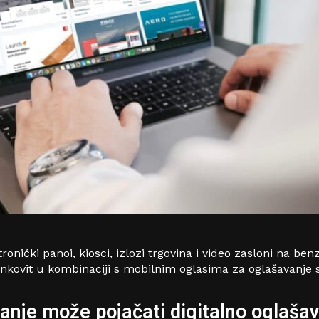
onički panoi, kiosci, izlozi trgovina i video zasloni na b
kovit u kombinaciji s mobilnim oglasima za oglašavanje sp
vanje može pojačati digitalno oglaša