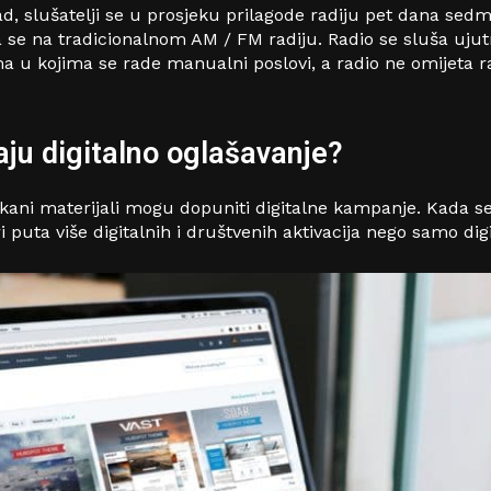
kad, slušatelji se u prosjeku prilagode radiju pet dana s
se na tradicionalnom AM / FM radiju. Radio se sluša ujutru
u kojima se rade manualni poslovi, a radio ne omijeta ra
aju digitalno oglašavanje?
skani materijali mogu dopuniti digitalne kampanje. Kada se 
 puta više digitalnih i društvenih aktivacija nego samo digi