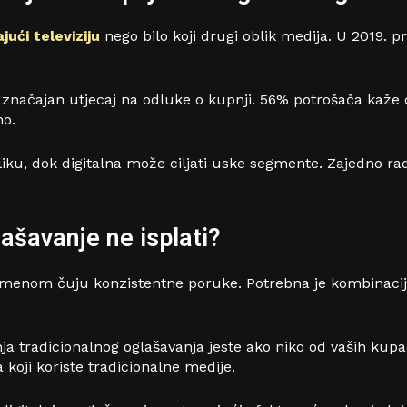
jući televiziju
nego bilo koji drugi oblik medija. U 2019. pr
značajan utjecaj na odluke o kupnji. 56% potrošača kaže da 
no.
ku, dok digitalna može ciljati uske segmente. Zajedno rade
ašavanje ne isplati?
emenom čuju konzistentne poruke. Potrebna je kombinacija 
ja tradicionalnog oglašavanja jeste ako niko od vaših kupa
 koji koriste tradicionalne medije.