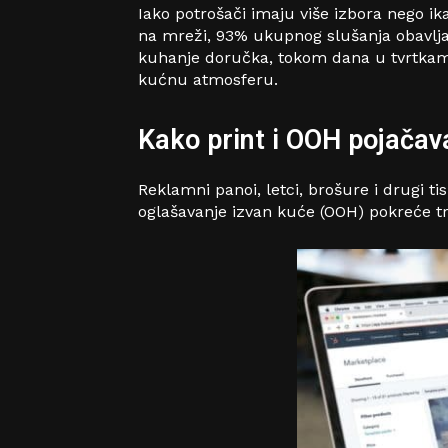
Iako potrošači imaju više izbora nego i
na mreži, 93% ukupnog slušanja obavlja 
kuhanje doručka, tokom dana u tvrtkama 
kućnu atmosferu.
Kako print i OOH pojačav
Reklamni panoi, letci, brošure i drugi ti
oglašavanje izvan kuće (OOH) pokreće tri