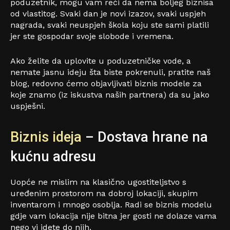
poduzetnik, mogu vam reći da nema boljeg biznisa
od vlastitog. Svaki dan je novi izazov, svaki uspjeh
nagrada, svaki neuspjeh škola koju ste sami platili
jer ste gospodar svoje slobode i vremena.
Ako želite da uplovite u poduzetničke vode, a
nemate jasnu ideju šta biste pokrenuli, pratite naš
blog, redovno ćemo objavljivati biznis modele za
koje znamo (iz iskustva naših partnera) da su jako
uspješni.
Biznis ideja
– Dostava hrane na
kućnu adresu
Uopće ne mislim na klasično ugostiteljstvo s
uređenim prostorom na dobroj lokaciji, skupim
inventarom i mnogo osoblja. Radi se biznis modelu
gdje vam lokacija nije bitna jer gosti ne dolaze vama
nego vi idete do njih.