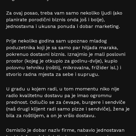
Za ovaj posao, treba vam samo nekoliko ljudi (ako
planirate porodični biznis onda još i bolje),
jednostavna i ukusna ponuda i dobar marketing.
Prije nekoliko godina sam upoznao mladog
poduzetnika koji je sa samo par hiljada maraka,
pokrenuo dostavni biznis. Iznajmio je mali poslovni
prostor (kojeg je otkupio za godinu-dvije), kupio
polovnu tehniku (roštilj, mikrovalna, frižider isl.) i
stvorio radna mjesta za sebe i suprugu.
U gradu u kojem radi, u tom momentu niko nije
radio kvalitetnu dostavu pa je imao ogromnu
prednost. Odlučio se za ćevape, burgere i sendviče
(naš drugi klijent radi samo pizze i sendviče), žena je
bila za roštiljem, a on je vršio dostavu.
Osmislio je dobar naziv firme, nabavio jednostavan