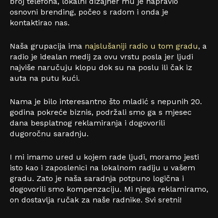
broj telefona, lokalni dizajner mu je napravio
osnovni brending, počeo s radom i onda je
kontaktirao nas.
Naša grupacija ima
najslušaniji radio u tom gradu
, a
radio je idealan medij za ovu vrstu posla jer ljudi
najviše naručuju klopu dok su na poslu ili čak iz
auta na putu kući.
Nama je bilo interesantno što mladić s nepunih 20.
godina pokreće biznis, podržali smo ga s mjesec
dana besplatnog reklamiranja i dogovorili
dugoročnu saradnju.
I mi imamo ured u kojem rade ljudi, moramo jesti
isto kao i zaposlenici na lokalnom radiju u vašem
gradu. Zato je naša saradnja potpuno logična i
dogovorili smo kompenzaciju. Mi njega reklamiramo,
on dostavlja ručak za naše radnike. Svi sretni!