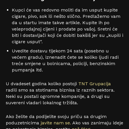
Kupci će vas redovno moliti da im usput kupite
cigare, pivo, sok ili nešto slično. Predlažemo vam
da u startu imate takve artikle. Kupite ih po
veleprodajnoj cijeni i prodate po vašoj. Sretni će
biti i dostavljači koji će dobiti bakšiš jer su „kupili i
cigare usput“.
Uvedite dostavu tijekom 24 sata (posebno u
većem gradu), iznenadit ćete se koliko ljudi radi
treće smjene u bolnicama, policiji, benzinskim
pumpanja itd.
U dvadeset godina koliko postoji
TNT Grupacija
radili smo sa stotinama biznisa iz raznih sektora.
Neki su postali ogromne kompanije, a drugi su
suvereni vladari lokalnog tržišta.
Ako želite da podijelite svoju priču sa drugim
poduzetnicima
javite nam se.
Ako vas zanimaju ideje