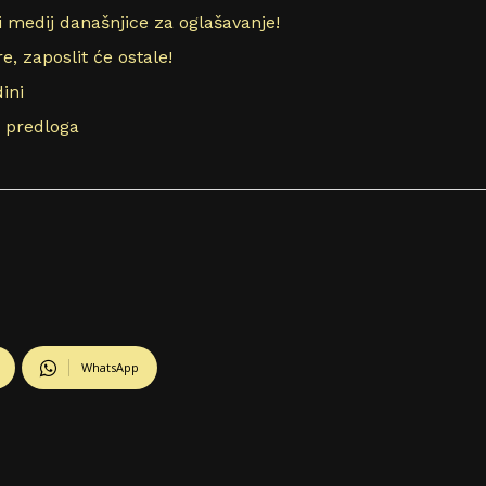
iji medij današnjice za oglašavanje!
 zaposlit će ostale!
ini
5 predloga
WhatsApp