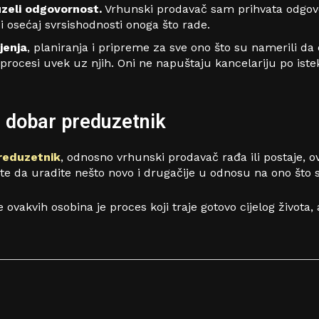
uzeli odgovornost.
Vrhunski prodavač sam prihvata odgovor
 i osećaj svrsishodnosti onoga što rade.
jenja
, planiranja i pripreme za sve ono što su namerili d
ni procesi uvek uz njih. Oni ne napuštaju kancelariju po is
i dobar preduzetnik
reduzetnik
, odnosno vrhunski prodavač rađa ili postaje, o
 da uradite nešto novo i drugačije u odnosu na ono što st
ovakvih osobina je proces koji traje gotovo cijelog života, 