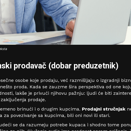
eksta
nski prodavač (dobar preduzetnik)
osečne osobe koje prodaju, već razmišljaju o izgradnji bizn
nešto proda. Kada se zauzme šira perspektiva od one koju
ednosti, lakše je privući njihovu pažnju: ljudi će biti zainte
 zaključenja prodaje.
vremeno brinući i o drugim kupcima.
Prodajni stručnjak
ne
a za povezivanje sa kupcima, bili oni novi ili stari.
rudeći se da razumeju potrebe kupaca i shodno tome ponud