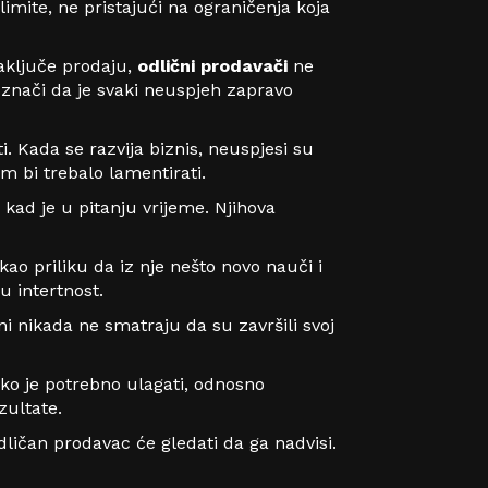
 limite, ne pristajući na ograničenja koja
zaključe prodaju,
odlični prodavači
ne
o znači da je svaki neuspjeh zapravo
iti. Kada se razvija biznis, neuspjesi su
im bi trebalo lamentirati.
kad je u pitanju vrijeme. Njihova
ao priliku da iz nje nešto novo nauči i
u intertnost.
i nikada ne smatraju da su završili svoj
tako je potrebno ulagati, odnosno
zultate.
dličan prodavac će gledati da ga nadvisi.