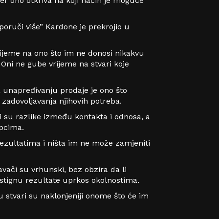
er ono otkriva na koji način je moguće
poruči više” Kardone je prekrojio u
vrijeme na ono što im ne donosi nikakvu
 Oni ne gube vrijeme na stvari koje
 unapređivanju prodaje je ono što
zadovoljavanja njihovih potreba.
ni su razlike između kontakta i odnosa, a
upcima.
rezultatima i ništa im ne može zamjeniti
avači su vrhunski, bez obzira da li
stignu rezultate uprkos okolnostima.
 stvari su naklonjeniji onome što će im