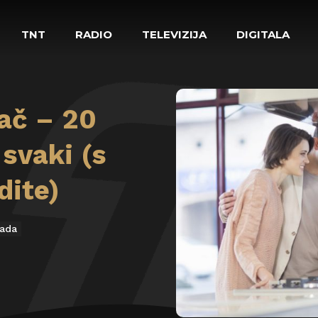
TNT
RADIO
TELEVIZIJA
DIGITALA
ač – 20
svaki (s
dite)
rada