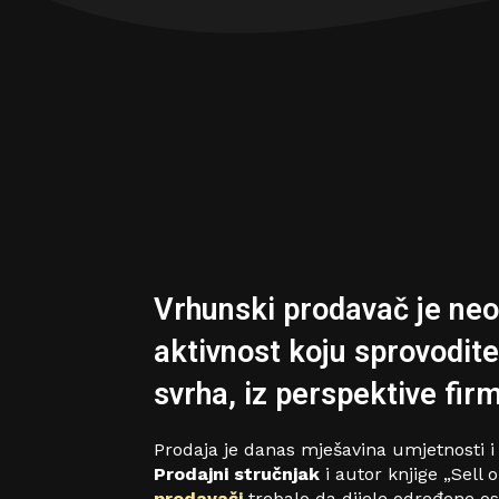
Vrhunski prodavač je ne
aktivnost koju sprovodite
svrha, iz perspektive fir
Prodaja je danas mješavina umjetnosti i
Prodajni stručnjak
i autor knjige „Sell
prodavači
trebalo da dijele određene os