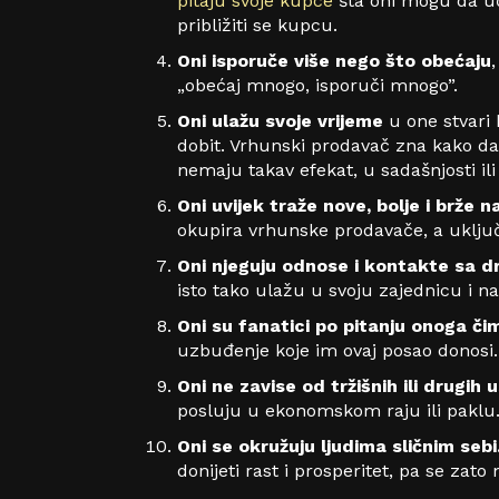
pitaju svoje kupce
šta oni mogu da uč
približiti se kupcu.
Oni isporuče više nego što obećaju
„obećaj mnogo, isporuči mnogo”.
Oni ulažu svoje vrijeme
u one stvari 
dobit. Vrhunski prodavač zna kako da p
nemaju takav efekat, u sadašnjosti il
Oni uvijek traže nove, bolje i brže 
okupira vrhunske prodavače, a uključ
Oni njeguju odnose i kontakte sa dr
isto tako ulažu u svoju zajednicu i n
Oni su fanatici po pitanju onoga č
uzbuđenje koje im ovaj posao donosi.
Oni ne zavise od tržišnih ili drugih 
posluju u ekonomskom raju ili paklu.
Oni se okružuju ljudima sličnim sebi
donijeti rast i prosperitet, pa se za