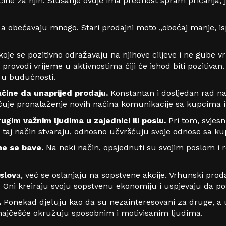
ine za njih. Slušanje ovdje ima prednost spram pričanja, j
, a obećavaju mnogo. Stari prodajni moto „obećaj manje, is
koje se pozitivno odražavaju na njihove ciljeve i ne gube 
rovodi vrijeme u aktivnostima čiji će ishod biti pozitivan.
i u budućnosti.
načine da unaprijed prodaju.
Konstantan i dosljedan rad na
uje pronalaženje novih načina komunikacije sa kupcima i 
ugim važnim ljudima u zajednici ili poslu.
Pri tom, svjes
a taj način stvaraju, odnosno učvršćuju svoje odnose sa k
ime se bave.
Na neki način, opsjednuti su svojim poslom i 
uslov
a, već se oslanjaju na sopstvene akcije. Vrhunski prod
 Oni kreiraju svoju sopstvenu ekonomiju i uspjevaju da po
.
Ponekad djeluju kao da su nezainteresovani za druge, a u
to najčešće okružuju sposobnim i motivisanim ljudima.