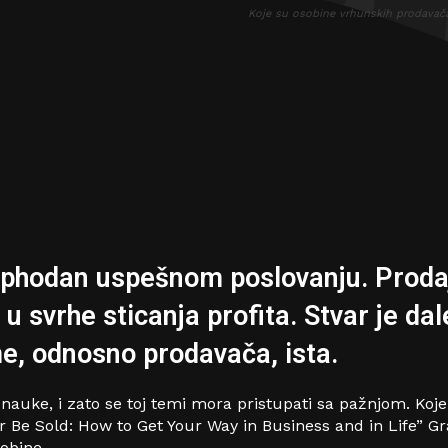
Koje su osobine vrhunskih prodavač
ophodan uspešnom poslovanju. Proda
 u svrhe sticanja profita. Stvar je da
me, odnosno prodavača, ista.
 nauke, i zato se toj temi mora pristupati sa pažnjom. Ko
 or Be Sold: How to Get Your Way in Business and in Life” 
obine.