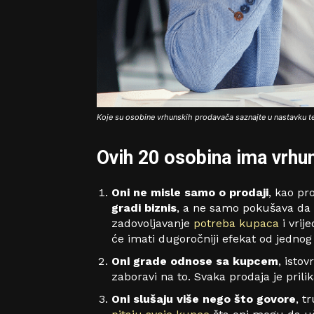
Koje su osobine vrhunskih prodavača saznajte u nastavku t
Ovih 20 osobina ima vrhu
Oni ne misle samo o prodaji
, kao pr
gradi biznis
, a ne samo pokušava da 
zadovoljavanje
potreba kupaca
i vrij
će imati dugoročniji efekat od jednog
Oni grade odnose sa kupcem
, isto
zaboravi na to. Svaka prodaja je prilik
Oni slušaju više nego što govore
, t