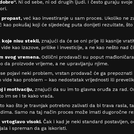
 dobro”.
Ni od sebe, ni od drugih ljudi. I često guraju svoje
ori.
o propast,
već kao investiranje u sam proces. Ukoliko ne 
ć kao pokušaj koji će sljedećeg puta donijeti rezultate, št
 koje nisu stekli,
znajući da će se oni prije ili kasnije vrat
ide kao izazove, prilike i investicije, a ne kao nešto nad č
jom svog vremena.
Odlični prodavači su poput mađioničara 
ao da proizvode vrijeme, a ne upravljanju njime.
 se pojavi neki problem, vrstan prodavač će ga prepoznati k
 vide kao problem – kao nedostatak vrijednosti ili prevelik
j i motivaciju,
znajući da su im to glavna oruđa za rad. On
to im se i te kako vraća.
sto kao što je travnjak potrebno zalivati da bi trava rasla, 
ljudima. Samo na taj način proces može imati dugoročne re
 vrtoglavo visoki.
Čak i kad je neki standard postavljen, o
jala i spreman da ga iskoristi.