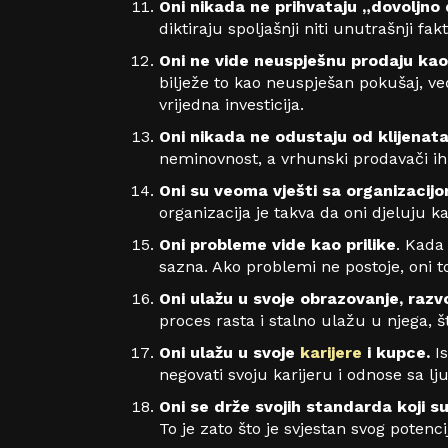
Oni nikada ne prihvataju „dovoljno
diktiraju spoljašnji niti unutrašnji fakt
Oni ne vide neuspješnu prodaju ka
bilježe to kao neuspješan pokušaj, ve
vrijedna investicija.
Oni nikada ne odustaju od klijenata
neminovnost, a vrhunski prodavači ih v
Oni su veoma vješti sa organizaci
organizacija je takva da oni djeluju k
Oni probleme vide kao prilike
. Kada
sazna. Ako problemi ne postoje, oni to
Oni ulažu u svoje obrazovanje, razvo
proces rasta i stalno ulažu u njega, š
Oni ulažu u svoje
karijere
i kupce.
I
negovati svoju karijeru i odnose sa 
Oni se drže svojih standarda koji su
To je zato što je svjestan svog potenci