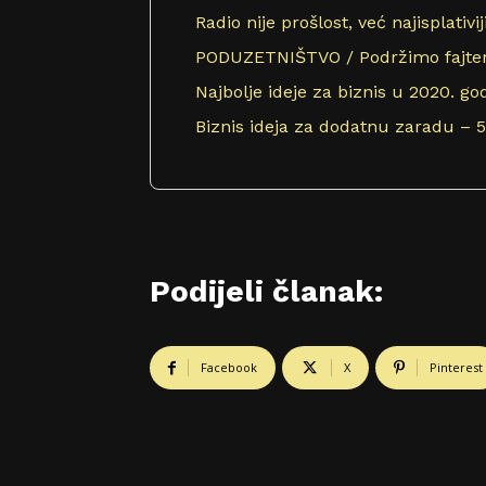
Radio nije prošlost, već najisplativ
PODUZETNIŠTVO / Podržimo fajtere,
Najbolje ideje za biznis u 2020. god
Biznis ideja za dodatnu zaradu – 
Podijeli članak:
Facebook
X
Pinterest