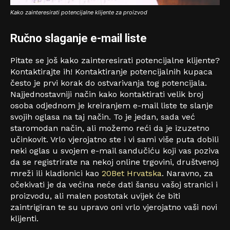
Kako zainteresirati potencijalne klijente za proizvod
Ručno slaganje e-mail liste
Pitate se još kako zainteresirati potencijalne klijente?
Kontaktirajte ih! Kontaktiranje potencijalnih kupaca
često je prvi korak do ostvarivanja tog potencijala.
Najjednostavniji način kako kontaktirati velik broj
osoba odjednom je kreiranjem e-mail liste te slanje
svojih oglasa na taj način. To je jedan, sada već
staromodan način, ali možemo reći da je izuzetno
učinkovit. Vrlo vjerojatno ste i vi sami više puta dobili
neki oglas u svojem e-mail sandučiću koji vas poziva
da se registrirate na nekoj online trgovini, društvenoj
mreži ili kladionici kao
20Bet Hrvatska
. Naravno, za
očekivati je da većina neće dati šansu vašoj stranici i
proizvodu, ali malen postotak uvijek će biti
zaintrigiran te su upravo oni vrlo vjerojatno vaši novi
klijenti.