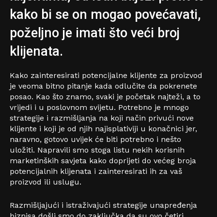
kako bi se on mogao povećavati,
poželjno je imati što veći broj
klijenata.
Kako zainteresirati potencijalne klijente za proizvod
je veoma bitno pitanje kada odlučite da pokrenete
posao. Kao što znamo, svaki je početak najteži, a to
vrijedi i u poslovnom svijetu. Potrebno je mnogo
strategije i razmišljanja na koji način privući nove
klijente i koji je od njih najisplativiji u konačnici jer,
naravno, gotovo uvijek će biti potrebno i nešto
uložiti. Napravili smo stoga listu nekih korisnih
marketinških savjeta kako doprijeti do većeg broja
potencijalnih klijenata i zainteresirati ih za vaš
proizvod ili uslugu.
Razmišljajući i istraživajući strategije unapređenja
biznisa došli smo do zaključka da su ovo četiri