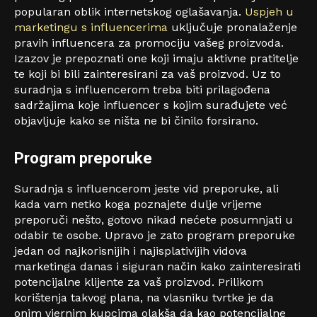
popularan oblik internetskog oglašavanja.
Uspjeh u
marketingu s influencerima
uključuje pronalaženje
pravih influencera za promociju vašeg proizvoda.
Izazov je prepoznati one koji imaju aktivne pratitelje
te koji bi bili zainteresirani za vaš proizvod. Uz to
suradnja s influencerom treba biti prilagođena
sadržajima koje influencer s kojim surađujete već
objavljuje kako se ništa ne bi činilo forsirano.
Program preporuke
Suradnja s influencerom jeste vid preporuke, ali
kada vam netko koga poznajete dulje vrijeme
preporuči nešto, gotovo nikad nećete posumnjati u
odabir te osobe. Upravo je zato program preporuke
jedan od najkorisnijih i najisplativijih vidova
marketinga danas i siguran način kako zainteresirati
potencijalne klijente za vaš proizvod. Prilikom
korištenja takvog plana, na vlasniku tvrtke je da
onim vjernim kupcima olakša da kao potencijalne