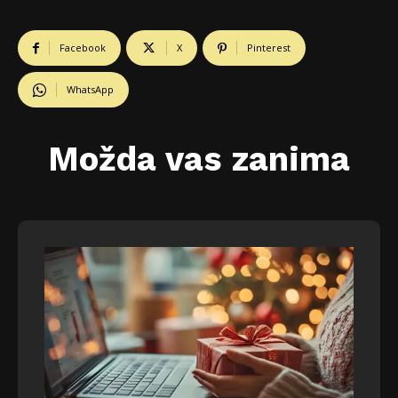
Facebook
X
Pinterest
WhatsApp
Možda vas zanima