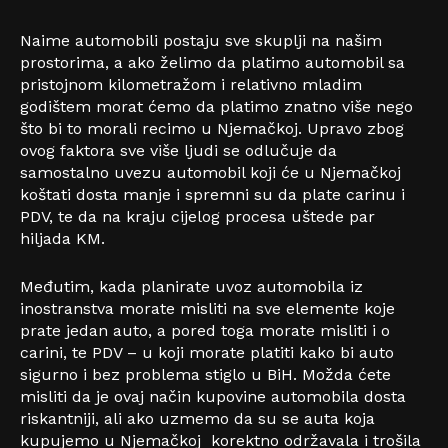
Naime automobili postaju sve skuplji na našim
prostorima, a ako želimo da platimo automobil sa
pristojnom kilometražom i relativno mladim
godištem morat ćemo da platimo znatno više nego
što bi to morali recimo u Njemačkoj. Upravo zbog
ovog faktora sve više ljudi se odlučuje da
samostalno uvezu automobil koji će u Njemačkoj
koštati dosta manje i spremni su da plate carinu i
PDV, te da na kraju cijelog procesa uštede par
hiljada KM.
Međutim, kada planirate uvoz automobila iz
inostranstva morate misliti na sve elemente koje
prate jedan auto, a pored toga morate misliti i o
carini, te PDV – u koji morate platiti kako bi auto
sigurno i bez problema stiglo u BiH. Možda ćete
misliti da je ovaj način kupovine automobila dosta
riskantniji, ali ako uzmemo da su se auta koja
kupujemo u Njemačkoj korektno održavala i trošila