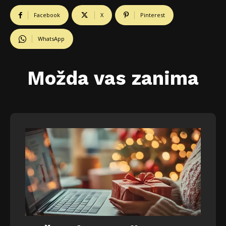
Facebook
X
Pinterest
WhatsApp
Možda vas zanima