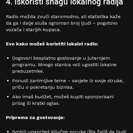
4. Iskoristi snagu lokalnog radija
Radio možda zvuči staromodno, ali statistika kaže
da ga i dalje sluša ogroman broj ljudi – pogotovo
vozača i starijih kupaca.
Evo kako možeš koristiti lokalni radio:
Dogovori besplatno gostovanje u jutarnjem
programu. Mnogo stanica voli ugostiti lokalne
preduzetnike.
Ponudi zanimljive teme – savjete iz svoje struke,
priču o pokretanju biznisa.
Ako imaš budžet, možeš kupiti sponzorisani
prilog ili kratki oglas.
Priprema za gostovanje:
Smisli unaprijed ključne poruke (šta želiš da ljudi