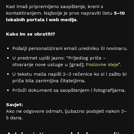
Kad imaš pripremljeno saopštenje, kreni s
kontaktiranjem. Najbolje je prvo napraviti listu
5–10
lokalnih portala i web medija
.
Kako im se obratiti?
Pošalji personalizirani email uredniku ili novinaru.
U predmet upiši jasno: “Prijedlog priče –
otvaranje nove usluge u [grad];
Poslovne ideje
”.
U tekstu maila napiši 2–3 rečenice ko si i zašto bi
priča bila zanimljiva čitateljima.
Priloži dokument sa saopštenjem i fotografijama.
Savjet:
Ako ne odgovore odmah, ljubazno podsjeti nakon 3–
5 dana.