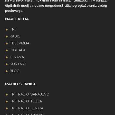
na viši nivo! Putem lokalnih radio stanica i tematskih TV kanala i
digitalnih medija nudimo mogućnost ciljanog oglašavanja vašeg
poslovanja.
NAVIGACIJA
TNT
RADIO
TELEVIZIJA
DIGITALA
O NAMA
KONTAKT
BLOG
RADIO STANICE
TNT RADIO SARAJEVO
TNT RADIO TUZLA
TNT RADIO ZENICA
TNT RADIO TRAVNIK