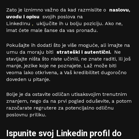
Zato je iznimno važno da kad razmislite o
naslovu,
uvodu i opisu
svojih poslova na
LinkedInu
,
uključite ih u bolju poziciju. Ako ne,
imat ćete male šanse da vas pronađu.
Pokušajte ih dodati što je više moguće, ali imajte na
umu da moraju biti
strateški i autentični.
Ne
stavljajte ništa što niste učinili, ne znate raditi, ili još
manje, jezike koje ne poznajete. Laž može biti
veoma lako otkrivena, a Vaš kredibilitet dugoročno
doveden u pitanje.
Bolje je da ostavite odličan utisaksvojim trenutnim
znanjem, nego da na prvi pogled oduševite, a potom
razočarate regrutere za potencijalno odličnu
poslovnu priliku.
Ispunite svoj Linkedin profil do