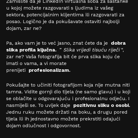
Zamislite da je LinkedIn virtualna soba za sastanke
u kojoj možete razgovarati s ljudima iz vašeg
sektora, potencijalnim klijentima ili razgovarati za
posao. Logično je da pokušavate ostaviti najbolji
dojam, zar ne?
Pa, ako vam je to već jasno, znat ćete da je
dobra
slika profila ključna.
”
Slika vrijedi tisuću riječi
“,
zar ne? Vaša fotografija bit će prva slika koju će
imati o vama, a vi morate
prenijeti
profesionalizam.
Pokušajte to učiniti fotografijom koja nije mutna niti
tamna. Vidite gornji dio tijela (ne samo glavu) i u koji
se oblačite u odgovarajuću i profesionalnu odjeću. I
nasmiješi se. To uvijek daje
pozitivnu sliku o osobi.
Jednu ruku možete držati na boku, a drugu pored
tijela ili ih jednostavno možete prekrstiti odajući
dojam odlučnost i odgovornost.