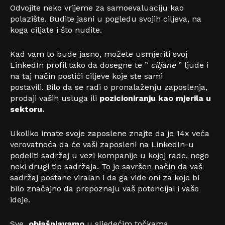
Odvojite neko vrijeme za samoevaluaciju kao
polazište. Budite jasni u pogledu svojih ciljeva, na
koga ciljate i što nudite.
Kad vam to bude jasno, možete usmjeriti svoj
LinkedIn profil tako da dosegne te ”
ciljane
” ljude i
na taj način postići ciljeve koje ste sami
postavili. Bilo da se radi o pronalaženju zaposlenja,
prodaji vaših usluga ili
pozicioniranju kao mjerila u
sektoru.
Ukoliko imate svoje zaposlene znajte da je 14x veća
verovatnoća da će vaši zaposleni na LinkedIn-u
podeliti sadržaj u vezi kompanije u kojoj rade, nego
neki drugi tip sadržaja. To je savršen način da vaš
sadržaj postane viralan i da ga vide oni za koje bi
bilo značajno da prepoznaju vaš potencijal i vaše
ideje.
Sve
objašnjavamo
u sljedećim točkama.