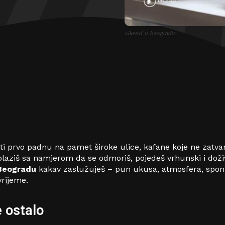
vikend u beogradu
i prvo padnu na pamet široke ulice, kafane koje ne zatvaraj
laziš sa namjerom da se odmoriš, pojedeš vrhunski i doži
Beogradu
kakav zaslužuješ – pun ukusa, atmosfera, spon
vrijeme.
e ostalo