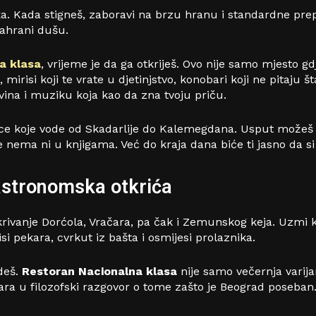
. Kada stigneš, zaboravi na brzu hranu i standardne prep
nahrani dušu.
a klasa
, vrijeme je da ga otkriješ. Ovo nije samo mjesto gd
mirisi koji te vrate u djetinjstvo, konobari koji ne pitaju št
ina i muziku koja kao da zna tvoju priču.
lice koje vode od Skadarlije do Kalemegdana. Usput možeš s
e nema ni u knjigama. Već do kraja dana biće ti jasno da si 
gastronomska otkrića
rivanje Dorćola, Vračara, pa čak i Zemunskog keja. Uzmi k
isi pekara, cvrkut iz bašta i osmijesi prolaznika.
deš.
Restoran Nacionalna klasa
nije samo večernja varij
ara u filozofski razgovor o tome zašto je Beograd poseban