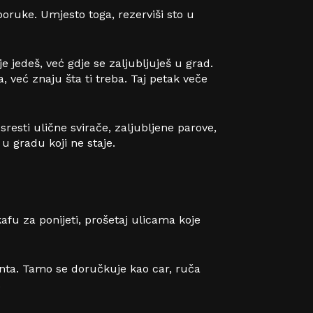
oruke. Umjesto toga, rezerviši sto u
je jedeš, već gdje se zaljubljuješ u grad.
a, već znaju šta ti treba. Taj petak veče
resti ulične svirače, zaljubljene parove,
u gradu koji ne staje.
afu za ponijeti, prošetaj ulicama koje
anta. Tamo se doručkuje kao car, ruča
.