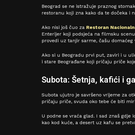
Beograd se ne istražuje praznog stomaka
restoranu koji zna kako da te dočeka i 
Ako nisi još čuo za
Restoran Nacionaln
Enterijer koji podsjeća na filmsku scenu, 
provedi uz tanjir sarme, čašu domaćeg v
Ako si u Beogradu prvi put, zaviri i u u
i stare Beograđane koji pričaju priče koj
Subota: Šetnja, kafići i 
Subota ujutro je savršeno vrijeme za otk
pričaju priče, svuda oko tebe će biti mir
U podne se vraća glad. I sad znaš gdje i
kao kod kuće, a desert uz kafu se pretv