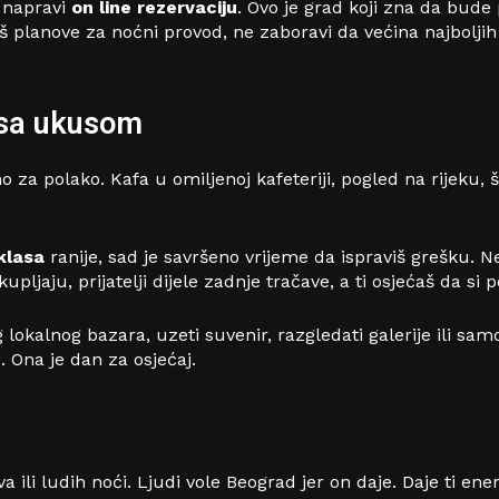
d napravi
on line rezervaciju
. Ovo je grad koji zna da bude
aš planove za noćni provod, ne zaboravi da većina najbol
i sa ukusom
no za polako. Kafa u omiljenoj kafeteriji, pogled na rijek
klasa
ranije, sad je savršeno vrijeme da ispraviš grešku. N
upljaju, prijatelji dijele zadnje tračave, a ti osjećaš da s
kalnog bazara, uzeti suvenir, razgledati galerije ili samo 
 Ona je dan za osjećaj.
li ludih noći. Ljudi vole Beograd jer on daje. Daje ti ener