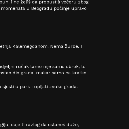
 pun, i ne želiš da propustiš večeru zbog
jih momenata u Beogradu počinje upravo
u, šetnja Kalemegdanom. Nema žurbe. I
edjeljni ručak tamo nije samo obrok, to
i postao dio grada, makar samo na kratko.
sjesti u park i upijati zvuke grada.
giju, daje ti razlog da ostaneš duže,