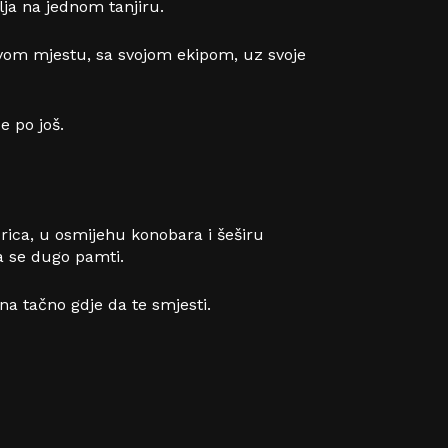
lja na jednom tanjiru.
 svom mjestu, sa svojom ekipom, uz svoje
e po još.
rica, u osmijehu konobara i šeširu
a se dugo pamti.
 zna tačno gdje da te smjesti.