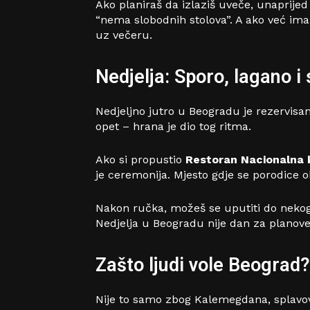
Ako planiraš da izlaziš uveče, unaprije
“nema slobodnih stolova”. A ako već im
uz večeru.
Nedjelja: Sporo, lagano 
Nedjeljno jutro u Beogradu je rezervisa
opet – hrana je dio tog ritma.
Ako si propustio
Restoran Nacionalna 
je ceremonija. Mjesto gdje se porodice ok
Nakon ručka, možeš se uputiti do nekog lo
Nedjelja u Beogradu nije dan za planove.
Zašto ljudi vole Beograd?
Nije to samo zbog Kalemegdana, splavova i