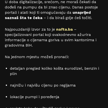
U doba digitalizacije, srećom, ne moraš čekati da
dođeš na pumpu da bi znao cijenu. Danas postoje
portali i alati koji ti omogućavaju da
unaprijed
saznaš šta te čeka
– i da biraš gdje ćeš točiti.
Najpouzdaniji izvor za to je
nafta.ba
–
specijalizovani portal koji svakodnevno ažurira
informacije o cijenama goriva u svim kantonima i
gradovima BiH.
Na jednom mjestu možeš pronaći:
detaljan pregled koliko košta eurodizel, benzin i
plin
najnižu i najvišu cijenu po regijama
lokacije pumpi i poređenja