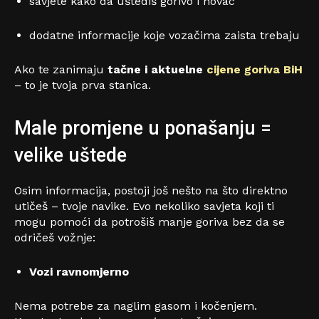
savjete kako da uštediš gorivo i novac
dodatne informacije koje vozačima zaista trebaju
Ako te zanimaju
tačne i aktuelne
cijene goriva BiH
– to je tvoja prva stanica.
Male promjene u ponašanju =
velike uštede
Osim informacija, postoji još nešto na što direktno
utičeš – tvoje navike. Evo nekoliko savjeta koji ti
mogu pomoći da potrošiš manje goriva bez da se
odričeš vožnje:
Vozi ravnomjerno
Nema potrebe za naglim gasom i kočenjem.