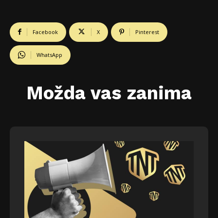
Facebook
X
Pinterest
WhatsApp
Možda vas zanima