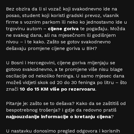
Bez obzira da li si vozač koji svakodnevno ide na
posao, student koji koristi gradski prevoz, vlasnik
firme s voznim parkom ili neko ko jednostavno ide u
trgovinu autom –
cijene goriva
te pogađaju. Možda
ne svakog dana, ali na mjesečnom ili godišnjem
nivou – i te kako. Zašto se gotov svakodnevno
dešavaju promjene cijene goriva u BiH?
U Bosni i Hercegovini, cijene goriva mijenjaju se
gotovo svakodnevno, a te promjene više nisu blage
oscilacije od nekoliko feninga. U samo mjesec dana
možeš vidjeti skok od 20 do 30 feninga po litru – što
znači
10 do 15 KM više po rezervoaru
.
Pitanje je: zašto se to dešava? Kako da se zaštitiš od
bespotrebnog trošenja? I gdje da redovno pratiš
najpouzdanije informacije o kretanju cijena
?
U nastavku donosimo pregled odgovora i korisnih