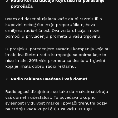
Radio koristi uticaje koji utiču na ponašanje
potrošača
Osam od deset slušalaca kaže da bi razmislili o
kupovini nečeg što im je preporučila njihova
omiljena radio-ličnost. Ova vrsta uticaja može
pomoći u privlačenju prometa u vašu trgovinu.
U prosjeku, poređenjem saradnji kompanija koje su
imale kvalitetnu radio kampanju sa onima koje to
nisu imale, 30% više prometa se desilo u trgovini
koja je imala dobru radio reklamu.
Radio reklama uvećava i vaš domet
Radio oglasi dizajnirani su tako da maksimaliziraju
vaš domet i učestalost. To povećava ukupnu
svjesnost i vidljivost marke i povlači trenutni poziv
na radnju kada kupci čuju za vašu uslugu.