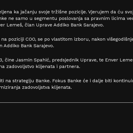
ljena ka jačanju svoje tržišne pozicije. Vjerujem da ću s
nke ne samo u segmentu poslovanja sa pravnim licima već i
Enver Lemeš, član Uprave Addiko Bank Sarajevo.
a poziciji COO, se po vlastitom izboru,
n
akon
višegodišnj
van Addiko Bank Sarajevo
.
, čine Jasmin Spahić, predsjednik Uprave, te Enver Lemeš 
na zadovoljstvo klijenata i partnera.
 na strategiju Banke. Fokus Banke će i dalje biti kontinu
miziranja zadovoljstva klijenata.