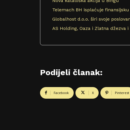
Nova kataloška akcija u Bingu
Telemach BH isplaćuje finansijsku
Globalhost d.o.o. širi svoje poslo
AS Holding, Oaza i Zlatna džezva i
Podijeli članak:
Facebook
X
Pinterest