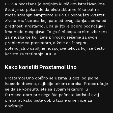
BHP-a podržana je brojnim kliničkim istraživanjima.
Studije su pokazale da ekstrakt američke palme
može smanjiti simptome BHP-a i poboljšati kvalitet
života muškaraca koji pate od ovog stanja.
Jedna od
prednosti Prostamol Una je što je dobro podnošljiv i
ima malo nuspojava. To ga čini popularnim izborom
za muškarce koji žele prirodno rešenje za svoje
probleme sa prostatom, a žele da izbegnu
potencijalno ozbiljne nuspojave lekova koji se često
koriste za tretiranje BHP-a.
Kako koristiti Prostamol Uno
Prostamol Uno obično se uzima u dozi od jedne
kapsule dnevno, najbolje tokom obroka. Preporučuje
se da se konsultujete sa svojim lekarom ili
farmaceutom pre nego što počnete koristiti ovaj
preparat kako biste dobili tačne smernice za
doziranje.