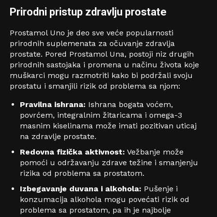
Prirodni pristup zdravlju prostate
Prostamol Uno je deo sve veće popularnosti
prirodnih suplemenata za očuvanje zdravlja
prostate. Pored Prostamol Una, postoji niz drugih
prirodnih sastojaka i promena u načinu života koje
muškarci mogu razmotriti kako bi podržali svoju
prostatu i smanjili rizik od problema sa njom:
Pravilna ishrana:
Ishrana bogata voćem,
povrćem, integralnim žitaricama i omega-3
masnim kiselinama može imati pozitivan uticaj
na zdravlje prostate.
Redovna fizička aktivnost:
Vežbanje može
pomoći u održavanju zdrave težine i smanjenju
rizika od problema sa prostatom.
Izbegavanje duvana i alkohola:
Pušenje i
konzumacija alkohola mogu povećati rizik od
problema sa prostatom, pa ih je najbolje