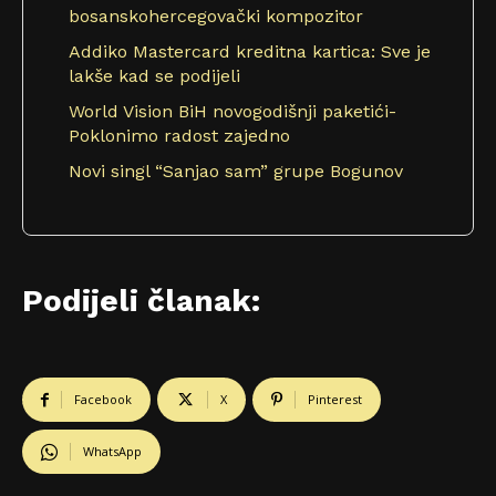
bosanskohercegovački kompozitor
Addiko Mastercard kreditna kartica: Sve je
lakše kad se podijeli
World Vision BiH novogodišnji paketići-
Poklonimo radost zajedno
Novi singl “Sanjao sam” grupe Bogunov
Podijeli članak:
Facebook
X
Pinterest
WhatsApp