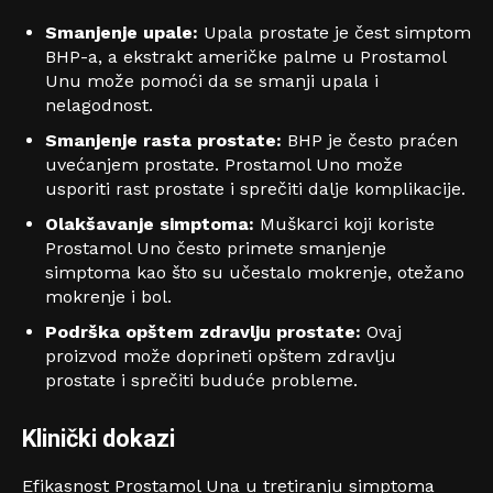
Smanjenje upale:
Upala prostate je čest simptom
BHP-a, a ekstrakt američke palme u Prostamol
Unu može pomoći da se smanji upala i
nelagodnost.
Smanjenje rasta prostate:
BHP je često praćen
uvećanjem prostate. Prostamol Uno može
usporiti rast prostate i sprečiti dalje komplikacije.
Olakšavanje simptoma:
Muškarci koji koriste
Prostamol Uno često primete smanjenje
simptoma kao što su učestalo mokrenje, otežano
mokrenje i bol.
Podrška opštem zdravlju prostate:
Ovaj
proizvod može doprineti opštem zdravlju
prostate i sprečiti buduće probleme.
Klinički dokazi
Efikasnost Prostamol Una u tretiranju simptoma