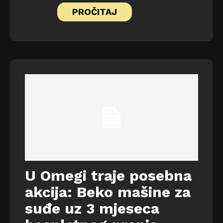
PROČITAJ
U Omegi traje posebna
akcija: Beko mašine za
suđe uz 3 mjeseca