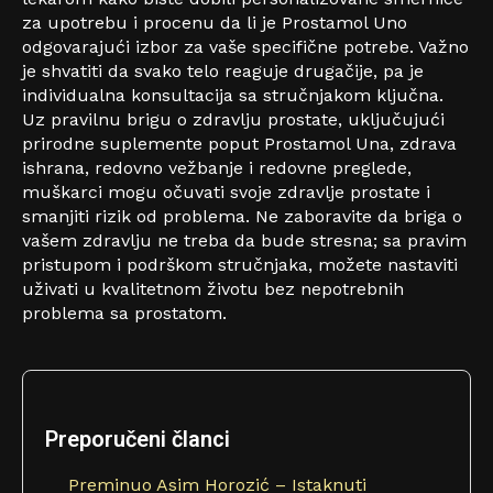
za upotrebu i procenu da li je Prostamol Uno
odgovarajući izbor za vaše specifične potrebe. Važno
je shvatiti da svako telo reaguje drugačije, pa je
individualna konsultacija sa stručnjakom ključna.
Uz pravilnu brigu o zdravlju prostate, uključujući
prirodne suplemente poput Prostamol Una, zdrava
ishrana, redovno vežbanje i redovne preglede,
muškarci mogu očuvati svoje zdravlje prostate i
smanjiti rizik od problema. Ne zaboravite da briga o
vašem zdravlju ne treba da bude stresna; sa pravim
pristupom i podrškom stručnjaka, možete nastaviti
uživati ​​u kvalitetnom životu bez nepotrebnih
problema sa prostatom.
Preporučeni članci
Preminuo Asim Horozić – Istaknuti