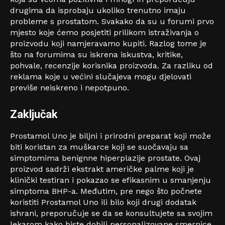
drugima da isprobaju ukoliko trenutno imaju
probleme s prostatom.
Svakako da su u forumi prvo
mjesto koje ćemo posjetiti prilikom istraživanja o
proizvodu koji namjeravamo kupiti.
Razlog tome je
što na forumima su iskrena iskustva, kritike,
pohvale, recenzije korisnika proizvoda. Za razliku od
reklama koje u većini slučajeva mogu djelovati
previše neiskreno i nepotpuno.
Zaključak
Prostamol Uno je biljni i prirodni preparat koji može
biti koristan za muškarce koji se suočavaju sa
simptomima benignne hiperplazije prostate. Ovaj
proizvod sadrži ekstrakt američke palme koji je
klinički testiran i pokazao se efikasnim u smanjenju
simptoma BHP-a. Međutim, pre nego što počnete
koristiti Prostamol Uno ili bilo koji drugi dodatak
ishrani, preporučuje se da se konsultujete sa svojim
lekarom kako biste dobili personalizovane smernice