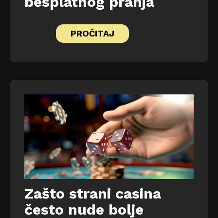
besplatnog pranja
PROČITAJ
Zašto strani casina
često nude bolje