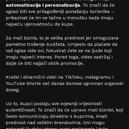
automatizacija i personalizacija
. To znači da će
oglasi biti sve prilagođeniji ponašanju korisnika –
prikazivat će im se tačno u trenutku kada imaju
najveću vjerovatnoću da kupe.
Za mali biznis, to je velika prednost jer omogućava
pametno trošenje budžeta. Umjesto da plaćate da
vaš oglas vide svi, fokusirat ćete se na ljude koji
imaju najveći interes. Pored toga, video sadržaj i
dalje će biti najjači oblik promocije.
Kratki i dinamični videi na TikToku, Instagramu i
YouTube Shorts već danas donose ogroman organski
doseg.
Uz to, kupci postaju sve svjesniji vrijednosti
autentičnosti. To znači da će upravo mali biznisi, koji
često komuniciraju direktno s kupcima, imati
prednost nad velikim brendovima. Oni mogu
pokazati ljudsku stranu svog poslovanja i tako