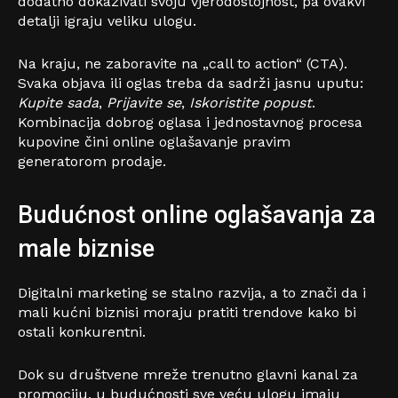
dodatno dokazivati svoju vjerodostojnost, pa ovakvi
detalji igraju veliku ulogu.
Na kraju, ne zaboravite na „call to action“ (CTA).
Svaka objava ili oglas treba da sadrži jasnu uputu:
Kupite sada
,
Prijavite se
,
Iskoristite popust
.
Kombinacija dobrog oglasa i jednostavnog procesa
kupovine čini online oglašavanje pravim
generatorom prodaje.
Budućnost online oglašavanja za
male biznise
Digitalni marketing se stalno razvija, a to znači da i
mali kućni biznisi moraju pratiti trendove kako bi
ostali konkurentni.
Dok su društvene mreže trenutno glavni kanal za
promociju, u budućnosti sve veću ulogu imaju