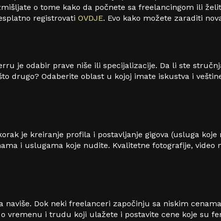
zmišljate o tome kako da počnete sa freelancingom ili želit
splatno registrovati
OVDJE
. Evo kako možete zaraditi nova
ru je odabir prave niše ili specijalizacije. Da li ste stručnj
što drugo? Odaberite oblast u kojoj imate iskustva i veštin
orak je kreiranje profila i postavljanje gigova (usluga koje
inama i uslugama koje nudite. Kvalitetne fotografije, video
 naviše. Dok neki freelanceri započinju sa niskim cenama d
o vremenu i trudu koji ulažete i postavite cene koje su fer 