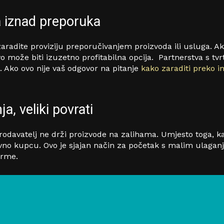
a iznad preporuka
radite proviziju preporučivanjem proizvoda ili usluga. Ako
 može biti izuzetno profitabilna opcija.
Partnerstva s tv
. Ako ovo nije vaš odgovor na pitanje
kako zaraditi preko i
a, veliki povrati
rodavatelj ne drži proizvode na zalihama. Umjesto toga, k
ravno kupcu.
Ovo je sjajan način za početak s malim ulag
orme.