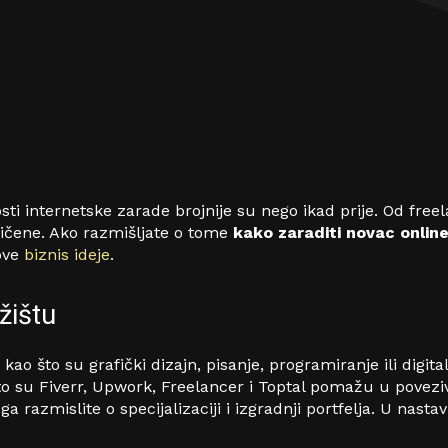
internetske zarade brojnije su nego ikad prije. Od freel
ničene.
Ako razmišljate o tome
kako zaraditi novac onlin
 ove
biznis ideje
.
žištu
o što su grafički dizajn, pisanje, programiranje ili digita
o su Fiverr, Upwork, Freelancer i Toptal pomažu u poveziva
a razmislite o specijalizaciji i izgradnji portfelja. U nas