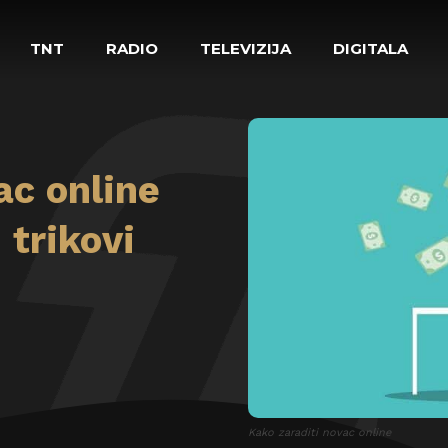
TNT
RADIO
TELEVIZIJA
DIGITALA
ac online
 trikovi
Kako zaraditi novac online