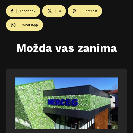
Facebook
X
Pinterest
WhatsApp
Možda vas zanima