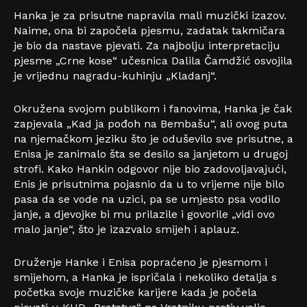
Hanka je za prisutne napravila mali muzički izazov.
Naime, ona bi započela pjesmu, zadatak takmičara
je bio da nastave pjevati. Za najbolju interpretaciju
pjesme „Crne kose“ učesnica Dalila Čamdžić osvojila
je vrijednu nagradu-kuhinju „Kladanj“.
Okružena svojom publikom i fanovima, Hanka je čak
zapjevala „Kad ja pođoh na Bembašu“, ali ovog puta
na njemačkom jeziku što je oduševilo sve prisutne, a
Enisa je zanimalo šta se desilo sa janjetom u drugoj
strofi. Kako Hankin odgovor nije bio zadovoljavajući,
Enis je prisutnima pojasnio da u to vrijeme nije bilo
pasa da se vode na uzici, pa se umjesto psa vodilo
janje, a djevojke bi mu prilazile i govorile „vidi ovo
malo janje“, što je izazvalo smijeh i aplauz.
Druženje Hanke i Enisa popraćeno je pjesmom i
smijehom, a Hanka je ispričala i nekoliko detalja s
početka svoje muzičke karijere kada je počela