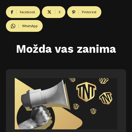
Facebook
X
Pinterest
WhatsApp
Možda vas zanima