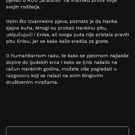
pjevati u KUD „Bratstvo“ na Vratniku protiv volje
svojih roditelja.
Osim što izvanredno pjeva, poznato je da Hanka
sjajno kuha. Mnogi su probali Hankinu pitu,
uključujući i Enisa, ali ovoga puta nije pristala praviti
pitu Enisu, jer se kako kaže sredila za goste.
O humanitarnom radu, te kako se pjesmom najlakše
dopire do ljudskih srca i kako se Enis našalio na
račun Hankinih godina, možete više pogledati u
razgovoru koji se nalazi na svim Bingovim
društvenim mrežama.