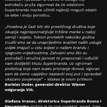
potrošaču pruža sigurnost da će odabirom
Superbrands marke učiniti najbolji mogući odabir
za sebe i svoju porodicu.
„Posebna je čast biti dio prestižnog društva koje
okuplja najprepoznatljivije tržišne marke u našoj
zemlji i svijetu. Tokom proteklih nekoliko godina
trudili smo se da unaprijedimo kvalitet naših usluga
uvijek imajući u vidu svijest o našem brandu i
njegovim vrijednostima. Zahvalni smo što su
potrošači i stručna javnost to prepoznali i odlučili
nam dodijeliti titulu Superbranda. Uz ogroman
podsticaj koje nam svako priznanje donosi, siguran
sam da ćemo uspješno nastaviti svoj put i opravdati
ukazano povjerenje” –
istakao je ovom prilikom
Borislav Doder, generalni direktor Wiener
osiguranja VIG.
Slađana Vranac, direktorica Superbrands Bosna i
Hercegovina
dodala je da ovaj projekat, pored toga