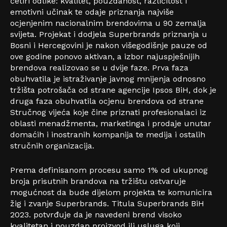
četiri odlike: kvalitet, pouzdanost, različitost i
emotivni učinak te odaje priznanja najviše
ocjenjenim nacionalnim brendovima u 90 zemalja
svijeta. Projekat i dodjela Superbrands priznanja u
Bosni i Hercegovini je nakon višegodišnje pauze od
ove godine ponovo aktivan, a izbor najuspješnijih
brendova realizovao se u dvije faze. Prva faza
obuhvatila je istraživanje javnog mnijenja odnosno
tržišta potrošača od strane agencije Ipsos BiH, dok je
druga faza obuhvatila ocjenu brendova od strane
Stručnog vijeća koje čine priznati profesionalaci iz
oblasti menadžmenta, marketinga i prodaje unutar
domaćih i inostranih kompanija te medija i ostalih
stručnih organizacija.
Prema definisanom procesu samo 1% od ukupnog
broja prisutnih brandova na tržištu ostvaruje
mogućnost da bude dijelom projekta te komunicira
žig i zvanje Superbrands. Titula Superbrands BiH
2023. potvrđuje da je navedeni brend visoko
kvalitetan i pouzdan proizvod ili usluga koji