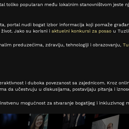
tal toliko popularan među lokalnim stanovništvom jeste nj
rta, portal nudi bogat izbor informacija koji pomaže građ
život. Jako su korisni i
aktuelni konkursi za posao
u Tuzli
lim preduzećima, zdravlju, tehnologiji i obrazovanju,
Tu
interaktivnost i duboka povezanost sa zajednicom. Kroz on
 da učestvuju u diskusijama, postavljaju pitanja i iznos
nstvenu mogućnost za stvaranje bogatijeg i inkluzivnog m