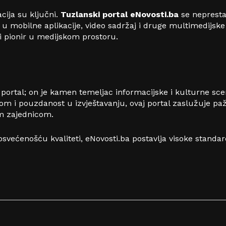
acija su ključni.
Tuzlanski portal eNovosti.ba
se neprestan
e u mobilne aplikacije, video sadržaj i druge multimedijsk
i pionir u medijskom prostoru.
ni portal; on je kamen temeljac informacijske i kulturne sc
om i pouzdanost u izvještavanju, ovaj portal zaslužuje paž
om zajednicom.
većenošću kvaliteti, eNovosti.ba postavlja visoke standa