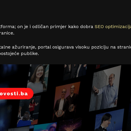
tforma; on je i odličan primjer kako dobra
SEO optimizacij
tranice.
i stalne ažuriranje, portal osigurava visoku poziciju na str
postojeće publike.