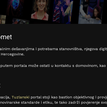
Domet
kalnim dešavanjima i potrebama stanovništva, njegova digi
i Hercegovine.
 putem portala može ostati u kontaktu s domovinom, kao i
t
macija,
Tuzlanski
portal stoji kao bastion objektivnog i prov
novinarske standarde i etiku, te tako zadrži povjerenje svoji