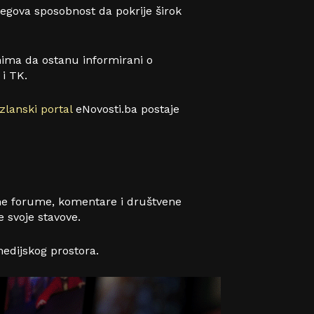
egova sposobnost da pokrije širok
anima da ostanu informirani o
 i TK.
zlanski portal
eNovosti.ba postaje
line forume, komentare i društvene
e svoje stavove.
edijskog prostora.