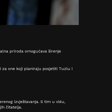
talna priroda omogućava širenje
 za one koji planiraju
posjetiti Tuzlu
i
jerenog izvještavanja. S tim u vidu,
h čitatelja.