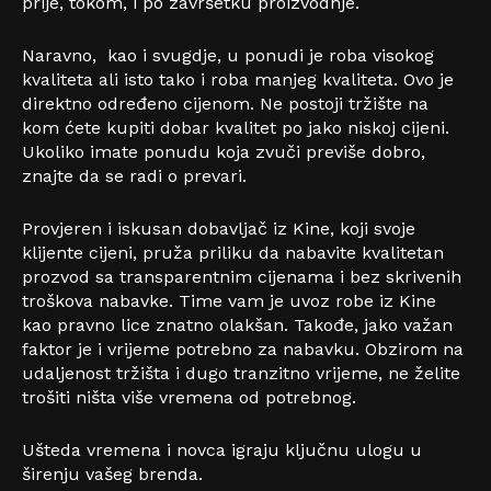
prije, tokom, i po završetku proizvodnje.
Naravno, kao i svugdje, u ponudi je roba visokog
kvaliteta ali isto tako i roba manjeg kvaliteta. Ovo je
direktno određeno cijenom. Ne postoji tržište na
kom ćete kupiti dobar kvalitet po jako niskoj cijeni.
Ukoliko imate ponudu koja zvuči previše dobro,
znajte da se radi o prevari.
Provjeren i iskusan dobavljač iz Kine, koji svoje
klijente cijeni, pruža priliku da nabavite kvalitetan
prozvod sa transparentnim cijenama i bez skrivenih
troškova nabavke. Time vam je uvoz robe iz Kine
kao pravno lice znatno olakšan. Takođe, jako važan
faktor je i vrijeme potrebno za nabavku. Obzirom na
udaljenost tržišta i dugo tranzitno vrijeme, ne želite
trošiti ništa više vremena od potrebnog.
Ušteda vremena i novca igraju ključnu ulogu u
širenju vašeg brenda.