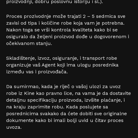
proizvodnji, dobru poslovnu istoriju i sl.).
Proces prozivodnje može trajati 2 – 5 sedmica sve
zavisi od tipa i količine robe koja vam je potrebna.
Nakon toga se vrši kontrola kvaliteta kako bi se
osiguralo da željeni proizvod dođe u dogovorenom i
očekivanom stanju.
Skladištenje, izvoz, osiguranje, i transport robe
organizuje vaš Agent koji ima ulogu posrednika
između vas i proizvođača.
Da sumirmao, kada je riječ o vašoj ulozi za uvoz
robe iz Kine kao pravno lice, na vama je da dostavite
detaljnu specifikaciju proizvoda, izvšite plaćanje, i
na kraju zaprimite robu. Kada poslujete sa
posrednicima svakako da ćete dobiti sve originalne
dokumente kako bi imali bolji uvid u čitav proces
uvoza.