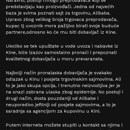
Naravno, postoji mnogo preprodavača koji se
predstavljaju kao proizvođači. Jedna od najvećih
baza je svima poznati sajt za trgovinu, Alibaba.
Upravo zbog velikog broja trgovaca preprodavača,
kupac tj uvoznik mora pažljivo birati svoje buduće
partnere,odnosno ko će mu biti dobavljač iz Kine.
Ukoliko se tek upuštate u vode uvoza i nabavke iz
Kine, biće izazov samostalno pronaći i prepoznati
kvalitetnog dobavljača u moru prevaranata.
Najbolji način pronalaska dobavljača je svakako
odlazak u Kinu i posjeta trgovinskim sajmovima. Ali
to je jako skupa opcija, i trenutno neizvodljiva jer je
na snazi zabrana ulaska zbog epidemije. No postoji i
drugi način, dosta pouzdaniji od Alibabe i
neuporedivo jeftiniji od posjete sajmovima, a to je
saradnja sa agencijom za kupovinu u Kini.
Putem interneta možete stupiti u kontakt sa njima i