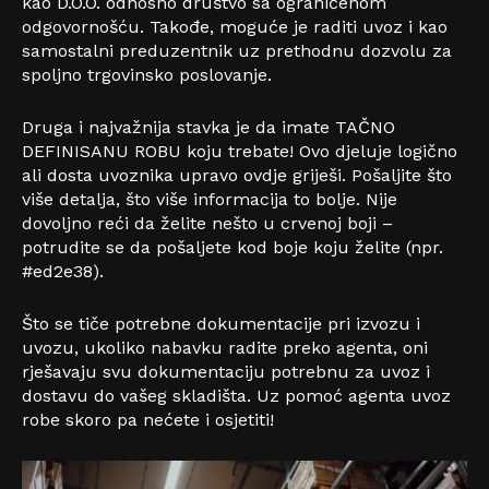
kao D.O.O. odnosno društvo sa ograničenom
odgovornošću. Takođe, moguće je raditi uvoz i kao
samostalni preduzentnik uz prethodnu dozvolu za
spoljno trgovinsko poslovanje.
Druga i najvažnija stavka je da imate TAČNO
DEFINISANU ROBU koju trebate! Ovo djeluje logično
ali dosta uvoznika upravo ovdje griješi. Pošaljite što
više detalja, što više informacija to bolje. Nije
dovoljno reći da želite nešto u crvenoj boji –
potrudite se da pošaljete kod boje koju želite (npr.
#ed2e38).
Što se tiče potrebne dokumentacije pri izvozu i
uvozu, ukoliko nabavku radite preko agenta, oni
rješavaju svu dokumentaciju potrebnu za uvoz i
dostavu do vašeg skladišta. Uz pomoć agenta uvoz
robe skoro pa nećete i osjetiti!