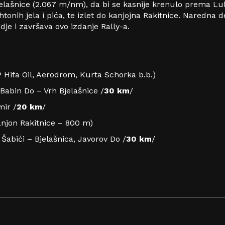
Bjelašnice (2.067 m/nm), da bi se kasnije krenulo prema Lu
nih jela i pića, te izlet do kanjojna Rakitnice. Naredna de
dje i završava ovo izdanje Rally-a.
P Hifa Oil, Aerodrom, Kurta Schorka b.b.)
 Babin Do – Vrh Bjelašnice /
30 km
/
mir /
20 km
/
anjon Rakitnice – 800 m)
Šabići – Bjelašnica, Javorov Do /
30 km
/