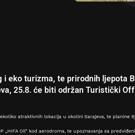
g i eko turizma, te prirodnih ljepota
va, 25.8. će biti održan Turistički O
liko atraktivnih lokacija u okolini Sarajeva, te planine Bj
 BP „HIFA Oil“ kod aerodroma, te upoznavanja sa predviđen