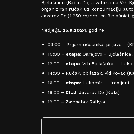
Bjelašnicu (Babin Do) a zatim i na Vrh 
organiziran ručak uz konzumaciju autohto
Javorov Do (1.250 m/nm) na Bjelašnici, g
Nedjelja
, 25.8.2024.
godine
09:00 – Prijem učesnika, prijave – (B
10:00 –
etapa
: Sarajevo – Bjelašnica,
12:00 –
etapa
: Vrh Bjelašnice – Luko
14:00 – Ručak, obilazak, vidikovac (K
16:00 –
etapa
: Lukomir – Umoljani – 
18:00 –
CILJ
: Javorov Do (Kula)
19:00 – Završetak Rally-a