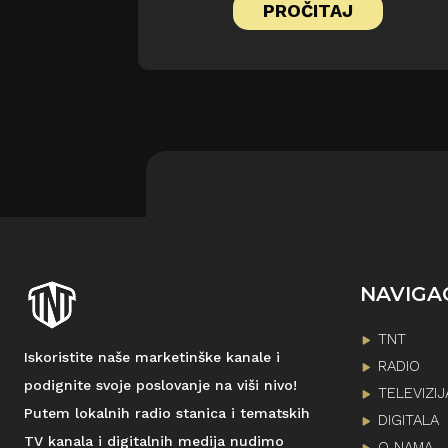
PROČITAJ
NAVIGA
TNT
Iskoristite naše marketinške kanale i
RADIO
podignite svoje poslovanje na viši nivo!
TELEVIZIJ
Putem lokalnih radio stanica i tematskih
DIGITALA
TV kanala i digitalnih medija nudimo
O NAMA