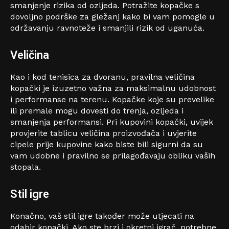
smanjenje rizika od ozljeda. Potražite kopačke s
dovoljno podrške za gležanj kako bi vam pomogle u
održavanju ravnoteže i smanjili rizik od uganuća.
Veličina
Kao i kod tenisica za dvoranu, pravilna veličina
kopački je izuzetno važna za maksimalnu udobnost
i performanse na terenu. Kopačke koje su prevelike
ili premale mogu dovesti do trenja, ozljeda i
smanjenja performansi. Pri kupovini kopački, uvijek
provjerite tablicu veličina proizvođača i uvjerite
cipele prije kupovine kako biste bili sigurni da su
vam udobne i pravilno se prilagođavaju obliku vaših
stopala.
Stil igre
Konačno, vaš stil igre također može utjecati na
odabir kopački. Ako ste brzi i okretni igrač, potrebne