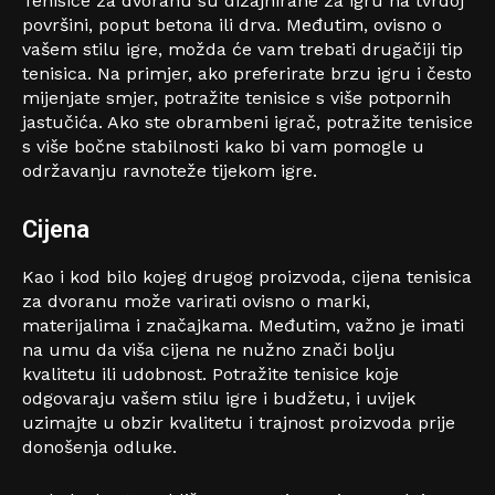
Tenisice za dvoranu su dizajnirane za igru na tvrdoj
površini, poput betona ili drva. Međutim, ovisno o
vašem stilu igre, možda će vam trebati drugačiji tip
tenisica. Na primjer, ako preferirate brzu igru i često
mijenjate smjer, potražite tenisice s više potpornih
jastučića. Ako ste obrambeni igrač, potražite tenisice
s više bočne stabilnosti kako bi vam pomogle u
održavanju ravnoteže tijekom igre.
Cijena
Kao i kod bilo kojeg drugog proizvoda, cijena tenisica
za dvoranu može varirati ovisno o marki,
materijalima i značajkama. Međutim, važno je imati
na umu da viša cijena ne nužno znači bolju
kvalitetu ili udobnost. Potražite tenisice koje
odgovaraju vašem stilu igre i budžetu, i uvijek
uzimajte u obzir kvalitetu i trajnost proizvoda prije
donošenja odluke.