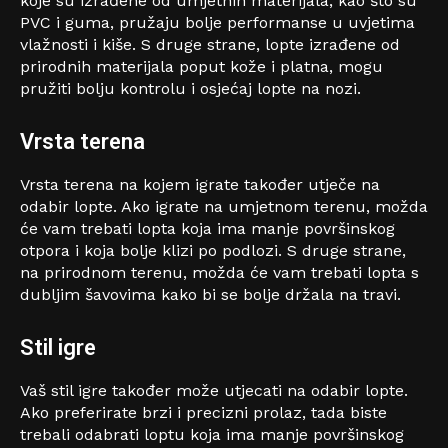
koje su izrađene od umjetnih materijala, kao što su
PVC i guma, pružaju bolje performanse u uvjetima
vlažnosti i kiše. S druge strane, lopte izrađene od
prirodnih materijala poput kože i platna, mogu
pružiti bolju kontrolu i osjećaj lopte na nozi.
Vrsta terena
Vrsta terena na kojem igrate također utječe na
odabir lopte. Ako igrate na umjetnom terenu, možda
će vam trebati lopta koja ima manje površinskog
otpora i koja bolje klizi po podlozi. S druge strane,
na prirodnom terenu, možda će vam trebati lopta s
dubljim šavovima kako bi se bolje držala na travi.
Stil igre
Vaš stil igre također može utjecati na odabir lopte.
Ako preferirate brzi i precizni prolaz, tada biste
trebali odabrati loptu koja ima manje površinskog