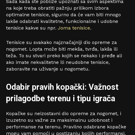
Sada kada ste pobliže upoznati sa svim aspektima
na koje treba obratiti pažnju prilikom izbora
optimalne tenisice, sigurno da će vam biti mnogo
lakše odabrati kvalitetne, funkcionalne i udobne
tenisice kakve su npr.
Joma tenisice
.
Tenisice su svakako najznačajniji dio opreme za
nogomet. Lopta može biti mekša, tvrđa, lakša ili
teža. To su stvari preko kojih se nekako i pređe ali
ako imate nekvalitetne ili neudobne tenisice,
zaboravite na uživanje u nogometu.
Odabir pravih kopački: Važnost
prilagodbe terenu i tipu igrača
Kopačke su neizostavni dio opreme za nogomet, i
izuzetno su važne za maksimalnu udobnost i
performanse na terenu. Pravilno odabrane kopačke
mogu vam pomoći u postizanju boljih performansi,