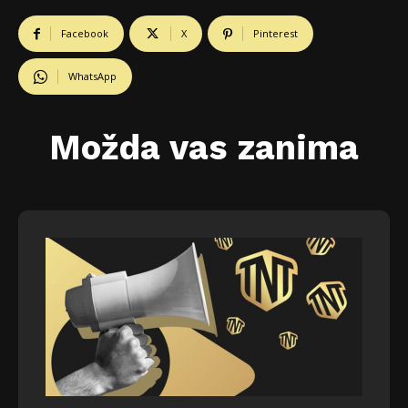
Facebook
X
Pinterest
WhatsApp
Možda vas zanima