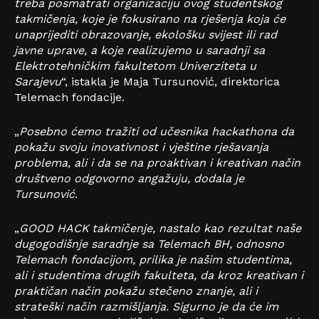
treba posmatrati organizaciju ovog studentskog
takmičenja, koje je fokusirano na rješenja koja će
unaprijediti obrazovanje, ekološku svijest ili rad
javne uprave, a koje realizujemo u saradnji sa
Elektrotehničkim fakultetom Univerziteta u
Sarajevu
“, istakla je Maja Tursunović, direktorica
Telemach fondacije.
„
Posebno ćemo tražiti od učesnika hackathona da
pokažu svoju inovativnost i vještine rješavanja
problema, ali i da se na proaktivan i kreativan način
društveno odgovorno angažuju, dodala je
Tursunović
.
„
GOOD HACK takmičenje, nastalo kao rezultat naše
dugogodišnje saradnje sa Telemach BH, odnosno
Telemach fondacijom, prilika je našim studentima,
ali i studentima drugih fakulteta, da kroz kreativan i
praktičan način pokažu stečeno znanje, ali i
strateški način razmišljanja. Sigurno je da će im