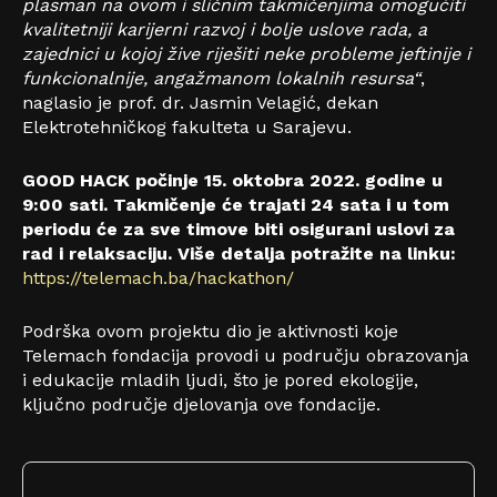
plasman na ovom i sličnim takmičenjima omogućiti
kvalitetniji karijerni razvoj i bolje uslove rada, a
zajednici u kojoj žive riješiti neke probleme jeftinije i
funkcionalnije, angažmanom lokalnih resursa“
,
naglasio je prof. dr. Jasmin Velagić, dekan
Elektrotehničkog fakulteta u Sarajevu.
GOOD HACK počinje 15. oktobra 2022. godine u
9:00 sati. Takmičenje će trajati 24 sata i u tom
periodu će za sve timove biti osigurani uslovi za
rad i relaksaciju. Više detalja potražite na linku:
https://telemach.ba/hackathon/
Podrška ovom projektu dio je aktivnosti koje
Telemach fondacija provodi u području obrazovanja
i edukacije mladih ljudi, što je pored ekologije,
ključno područje djelovanja ove fondacije.