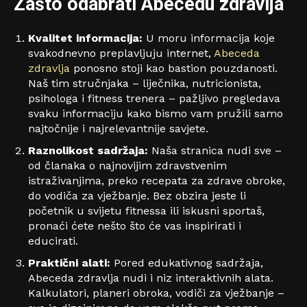
Zašto odabrati Abecedu zdravlja
Kvalitet informacija:
U moru informacija koje
svakodnevno preplavljuju internet,
Abeceda
zdravlja
ponosno stoji kao bastion pouzdanosti.
Naš tim stručnjaka – liječnika, nutricionista,
psihologa i fitness trenera – pažljivo pregledava
svaku informaciju kako bismo vam pružili samo
najtočnije i najrelevantnije savjete.
Raznolikost sadržaja:
Naša stranica nudi sve –
od članaka o najnovijim zdravstvenim
istraživanjima, preko recepata za zdrave obroke,
do vodiča za vježbanje. Bez obzira jeste li
početnik u svijetu fitnessa ili iskusni sportaš,
pronaći ćete nešto što će vas inspirirati i
educirati.
Praktični alati:
Pored edukativnog sadržaja,
Abeceda zdravlja nudi i niz interaktivnih alata.
Kalkulatori, planeri obroka, vodiči za vježbanje –