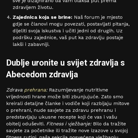
sve je dizajnirano da vam olakša put prema
zdravijem životu.
Zajednica koja se brine:
Naš forum je mjesto
gdje se članovi mogu povezati, postavljati pitanja,
dijeliti svoja iskustva i učiti jedni od drugih. Uz
podršku zajednice, vaš put ka zdravlju postaje
lakši i zabavniji.
Dublje uronite u svijet zdravlja s
Abecedom zdravlja
Zdrava
prehrana
:
Razumijevanje nutritivne
vrijednosti hrane može biti zbunjujuće. Zato smo
kreirali detaljne članke i vodiče koji razbijaju mitove
o prehrani, nude savjete za zdravu prehranu i
predstavljaju ukusne recepte koji će vas i vašu
obitelj oduševiti.
Fitness i vježbanje:
Bilo da tražite
savjete za početnike ili tražite nove izazove u svojoj
fitness rutini, naša sekcija posvećena vježbanju