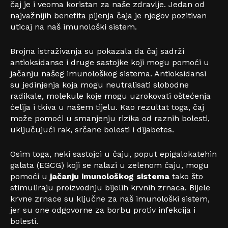
čaj je i veoma koristan za naše zdravlje. Jedan od
najvažnijih benefita pijenja čaja je njegov pozitivan
uticaj na naš imunološki sistem.
Brojna istraživanja su pokazala da čaj sadrži
antioksidanse i druge sastojke koji mogu pomoći u
jačanju našeg imunološkog sistema. Antioksidansi
su jedinjenja koja mogu neutralisati slobodne
radikale, molekule koje mogu uzrokovati oštećenja
ćelija i tkiva u našem tijelu. Kao rezultat toga, čaj
može pomoći u smanjenju rizika od raznih bolesti,
uključujući rak, srčane bolesti i dijabetes.
Osim toga, neki sastojci u čaju, poput epigalokatehin
galata (EGCG) koji se nalazi u zelenom čaju, mogu
pomoći u
jačanju imunološkog sistema
tako što
stimuliraju proizvodnju bijelih krvnih zrnaca. Bijele
krvne zrnace su ključne za naš imunološki sistem,
jer su one odgovorne za borbu protiv infekcija i
bolesti.