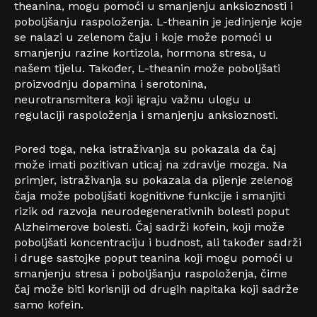
theanina, mogu pomoći u smanjenju anksioznosti i
poboljšanju raspoloženja. L-theanin je jedinjenje koje
se nalazi u zelenom čaju i koje može pomoći u
smanjenju razine kortizola, hormona stresa, u
našem tijelu. Također, L-theanin može poboljšati
proizvodnju dopamina i serotonina,
neurotransmitera koji igraju važnu ulogu u
regulaciji raspoloženja i smanjenju anksioznosti.
Pored toga, neka istraživanja su pokazala da čaj
može imati pozitivan uticaj na zdravlje mozga. Na
primjer, istraživanja su pokazala da pijenje zelenog
čaja može poboljšati kognitivne funkcije i smanjiti
rizik od razvoja neurodegenerativnih bolesti poput
Alzheimerove bolesti. Čaj sadrži kofein, koji može
poboljšati koncentraciju i budnost, ali također sadrži
i druge sastojke poput teanina koji mogu pomoći u
smanjenju stresa i poboljšanju raspoloženja, čime
čaj može biti korisniji od drugih napitaka koji sadrže
samo kofein.