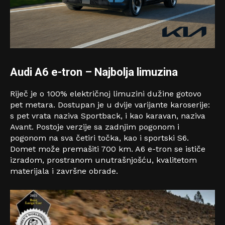
Audi A6 e-tron
–
Najbolj
a limuzina
Riječ je o 100% električnoj limuzini dužine gotovo
pet metara. Dostupan je u dvije varijante karoserije:
s pet vrata naziva Sportback, i kao karavan, naziva
Avant. Postoje verzije sa zadnjim pogonom i
pogonom na sva četiri točka, kao i sportski S6.
Domet može premašiti 700 km. A6 e-tron se ističe
izradom, prostranom unutrašnjošću, kvalitetom
materijala i završne obrade.