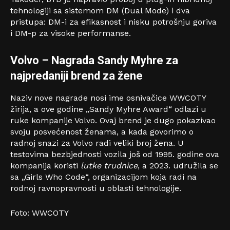
tehnologiji sa sistemom DM (Dual Mode) i dva
pristupa: DM-i za efikasnost i nisku potrošnju goriva
i DM-p za visoke performanse.
V
olvo
–
Nagrada Sandy Myhre za
najpredaniji brend za žene
Naziv nove nagrade nosi ime osnivačice WWCOTY
žirija, a ove godine „Sandy Myhre Award“ odlazi u
ruke kompanije Volvo. Ovaj brend je dugo pokazivao
svoju posvećenost ženama, a kada govorimo o
radnoj snazi za Volvo radi veliki broj žena. U
testovima bezbjednosti vozila još od 1995. godine ova
kompanija koristi
lutke trudnice
, a 2023. udružila se
sa „Girls Who Code“, organizacijom koja radi na
rodnoj ravnopravnosti u oblasti tehnologije.
Foto: WWCOTY