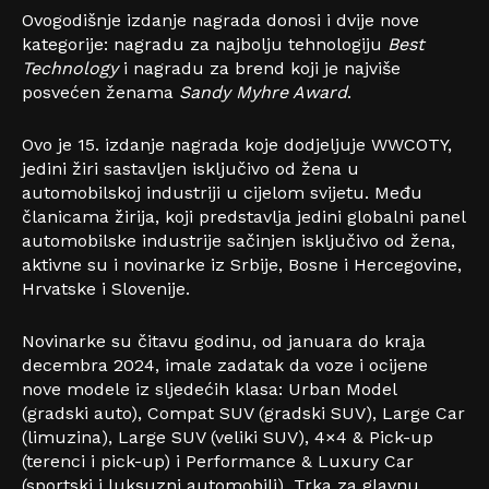
Ovogodišnje izdanje nagrada donosi i dvije nove
kategorije: nagradu za najbolju tehnologiju
Best
Technology
i nagradu za brend koji je najviše
posvećen ženama
Sandy Myhre Award
.
Ovo je 15. izdanje nagrada koje dodjeljuje WWCOTY,
jedini žiri sastavljen isključivo od žena u
automobilskoj industriji u cijelom svijetu. Među
članicama žirija, koji predstavlja jedini globalni panel
automobilske industrije sačinjen isključivo od žena,
aktivne su i novinarke iz Srbije, Bosne i Hercegovine,
Hrvatske i Slovenije.
Novinarke su čitavu godinu, od januara do kraja
decembra 2024, imale zadatak da voze i ocijene
nove modele iz sljedećih klasa: Urban Model
(gradski auto), Compat SUV (gradski SUV), Large Car
(limuzina), Large SUV (veliki SUV), 4×4 & Pick-up
(terenci i pick-up) i Performance & Luxury Car
(sportski i luksuzni automobili). Trka za glavnu