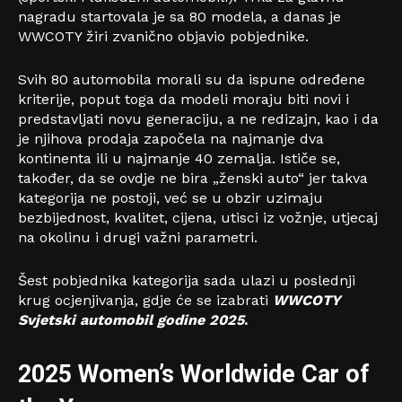
nagradu startovala je sa 80 modela, a danas je
WWCOTY žiri zvanično objavio pobjednike.
Svih 80 automobila morali su da ispune određene
kriterije, poput toga da modeli moraju biti novi i
predstavljati novu generaciju, a ne redizajn, kao i da
je njihova prodaja započela na najmanje dva
kontinenta ili u najmanje 40 zemalja. Ističe se,
također, da se ovdje ne bira „ženski auto“ jer takva
kategorija ne postoji, već se u obzir uzimaju
bezbijednost, kvalitet, cijena, utisci iz vožnje, utjecaj
na okolinu i drugi važni parametri.
Šest pobjednika kategorija sada ulazi u poslednji
krug ocjenjivanja, gdje će se izabrati
WWCOTY
Sv
j
etski automobil godine 2025
.
2025 Women’s Worldwide Car of