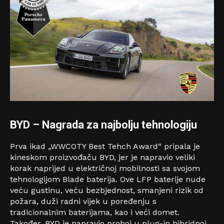
BYD – Nagrada za najbolju tehnologiju
Prva ikad „WWCOTY Best Tehch Award“ pripala je
kineskom proizvođaču BYD, jer je napravio veliki
korak naprijed u električnoj mobilnosti sa svojom
tehnologijom Blade baterija. Ove LFP baterije nude
veću gustinu, veću bezbjednost, smanjeni rizik od
požara, duži radni vijek u poređenju s
tradicionalnim baterijama, kao i veći domet.
Također, BYD je napravio proboj u plug-in hibridnoj