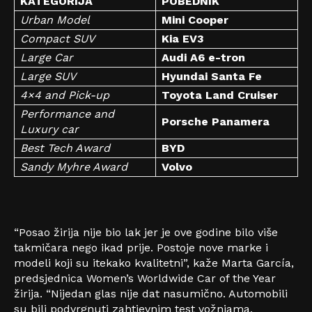
KATEGORIJA
POBEDNIK
Urban Model
Mini Cooper
Compact SUV
Kia EV3
Large Car
Audi A6 e-tron
Large SUV
Hyundai Santa Fe
4×4 and Pick-up
Toyota Land Cruiser
Performance and
Porsche Panamera
Luxury car
Best Tech Award
BYD
Sandy Myhre Award
Volvo
“Posao žirija nije bio lak jer je ove godine bilo više
takmičara nego ikad prije. Postoje nove marke i
modeli koji su itekako kvalitetni”, kaže Marta García,
predsjednica Women’s Worldwide Car of the Year
žirija. “Nijedan glas nije dat nasumično. Automobili
su bili podvrgnuti zahtjevnim test vožnjama,