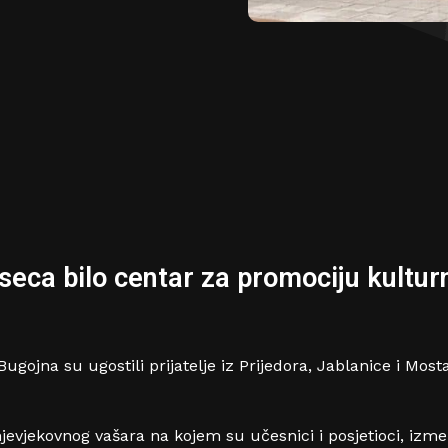
eca bilo centar za promociju kulturn
ugojna su ugostili prijatelje iz Prijedora, Jablanice i Mos
dnjevjekovnog vašara na kojem su učesnici i posjetioci, izme