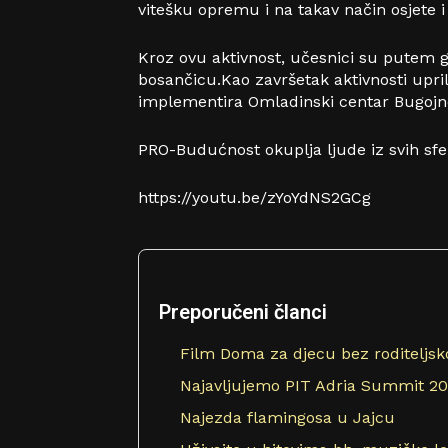
vitešku opremu i na takav način osjete i 
Kroz ovu aktivnost, učesnici su putem g
bosančicu.Kao završetak aktivnosti upril
implementira Omladinski centar Bugojno
PRO-Budućnost okuplja ljude iz svih sfer
https://youtu.be/zYoYdNS2GCg
Preporučeni članci
Film Doma za djecu bez roditeljskog
Najavljujemo PIT Adria Summit 2
Najezda flamingosa u Jajcu