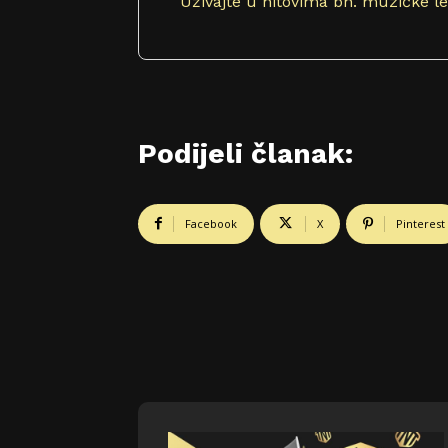
Uživajte u hitovima bh. muzičke 
Podijeli članak:
Facebook
X
Pinterest