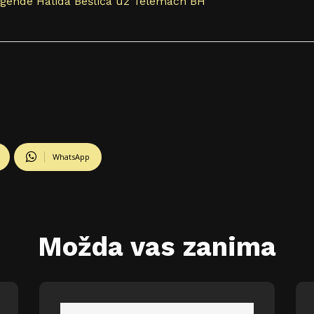
legende Halida Bešlića uz Telemach BH
WhatsApp
Možda vas zanima