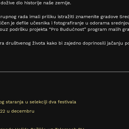
dožive dio historije naše zemlje.
rupnog rada imali priliku istražiti znamenite gradove Sre
ičen je defile učesnika i fotografiranje u odorama srednjo
uz podršku projekta “Pro Budućnost” program malih grant
a društvenog života kako bi zajedno doprinosili jačanju po
 staranja u selekciji dva festivala
022 u decembru