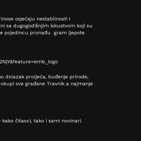
inose osjećaju nestabilnosti I
oni sa dugogodišnjim iskustvom koji su
kome pojedincu pronađu gram ljepote
NjY&feature=emb_logo
 dolazak proljeća, buđenje prirode,
e okupi sve građane Travnik a najmanje
ako čitaoci, tako i sami novinari.