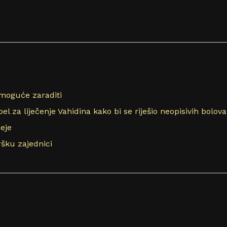
 moguće zaraditi
 za liječenje Vahidina kako bi se riješio neopisivih bolova
eje
šku zajednici