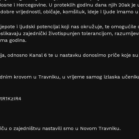
osne i Hercegovine. U proteklih godinu dana njih 20ak je u
dobre vrijednosti, običaje, komšiluk, ideje i ljude imamo u
ljepote i ljudski potencijal koji nas okružuje, te omogućil
oslikavaju zajednički životispunjen tolerancijom, razumij
ama godina.
cija, odnosno Kanal 6 te u nastavku donosimo priče koje 
 jednim krovom u Travniku, u vrijeme samog izlaska učenik
tR1KzIR4
iču o zajedništvu nastavili smo u Novom Travniku.