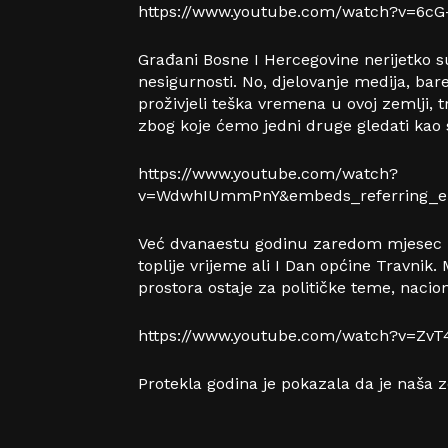
https://www.youtube.com/watch?v=6cG
Građani Bosne I Hercegovine nerijetko su
nesigurnosti. No, djelovanje medija, ba
proživjeli teška vremena u ovoj zemlji,
zbog koje ćemo jedni druge gledati kao s
https://www.youtube.com/watch?
v=WdwhIUmmPnY&embeds_referring_eu
Već dvanaestu godinu zaredom mjesec m
toplije vrijeme ali I Dan općine Travni
prostora ostaje za političke teme, nacio
https://www.youtube.com/watch?v=ZvT
Protekla godina je pokazala da je naša z