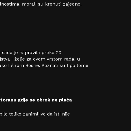
lnostima, morali su krenuti zajedno.
 sada je napravila preko 20
stva I želje za ovom vrstom rada, u
ako I širom Bosne. Poznati su I po tome
storanu gdje se obrok ne plaća
lo toliko zanimljivo da isti nije