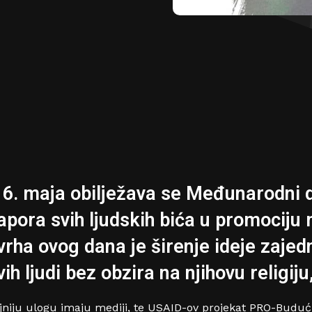
6. maja obilježava se Međunarodni d
apora svih ljudskih bića u promociju 
vrha ovog dana je širenje ideje zajed
ih ljudi bez obzira na njihovu religiju,
ajniju ulogu imaju mediji, te USAID-ov projekat PRO-Budu