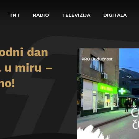
TNT
RADIO
TELEVIZIJA
DIGITALA
odni dan
 u miru –
no!