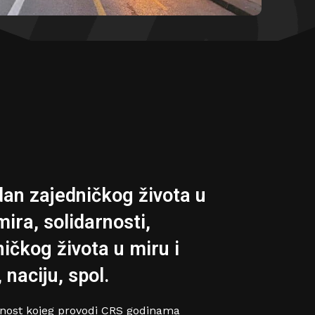
an zajedničkog života u
mira, solidarnosti,
ničkog života u miru i
 naciju, spol.
ćnost kojeg provodi CRS godinama