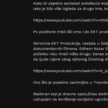
Kako bi zajedno savladali poteškoće koj
Iako je bilo više izgleda za drugo ime, 
https://www.youtube.com/watch?v=KN
Po pozitivne misli išli smo i do EKT prod
Skromna EKT Produkcija, nastala u želji
dokumentarnih filmova. Edhem Kozar Edo
početku nisu imali ništa drugo. Danas s
da ljude cijene zbog njihovog životnog di
https://www.youtube.com/watch?v=k_j
Ono što je posebno zanimljivo u Travnik
Restoran koji je dnevno opsluživao stotin
ustupljen na korištenje socijalno ugro