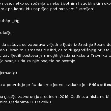
e nose, netko od rođenja a neko životnim I sudbinskim oko
korak po korak idu naprijed pod nazivom “Osmijeh”.
Suh8p-_Hg
ukcije.
 da sačuva od zaborava vrijedne ljude iz Srednje Bosne do
 I Ibrahim Osmanagić Kibri, osim dugogodišnjeg prijatelj
u zavrijedili poštovanje mnogih građana kako u Travniku t
jelovanja I da za njih podjele ne postoje.
vjxmXoQU
u a potvrđuje priču da smo jedno, svakako je i
Priča o Re
e gostiju zatvoren je sredinom 2019. Godine, a ništa ne bi bi
ženim građanima u Travniku.