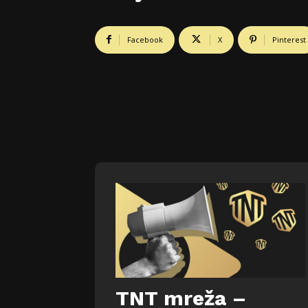
Facebook
X
Pinterest
TNT mreža –