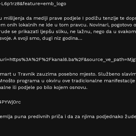
-L6p1rz8&feature=emb_logo
 mišljenja da mediji prave podjele I podižu tenzije te dopr
rem onih lokalnih ne ide u tom pravcu. Novinari, pogotovo 
 trude se prikazati ljepšu sliku, ne lažnu, nego da u sva
voje. A svoji smo, dugi niz godina…
ri=https%3A%2F%2Fkanal6.ba%2F&source_ve_path=Mjg2
art u Travnik zauzima posebno mjesto. Službeno slavimo
k. Mnošto programa u okviru ove tradicionalne manifestacij
nalne ili podjele po bilo kojem osnovu.
4PYWj0rc
emlja puna predivnih priča i da za njima podjednako žude k