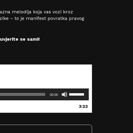
razna melodija koja vas vozi kroz
uzike – to je manifest povratka pravog
 uvjerite se sami!
U
00:00
p
o
3:22
t
r
i
j