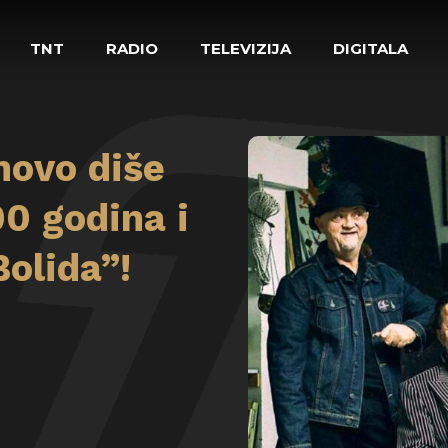
TNT
RADIO
TELEVIZIJA
DIGITALA
novo diše
0 godina i
olida”!