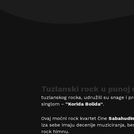
Tuzlanski rock u punoj 
tuzlanskog rocka, udružili su snage i pr
singlom –
“Korida Bolida”
.
Ovaj moćni rock kvartet čine
Sabahudin
iza sebe imaju decenije muziciranja, be
rock himnu.