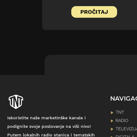
PROČITAJ
NAVIGA
TNT
Iskoristite naše marketinške kanale i
RADIO
podignite svoje poslovanje na viši nivo!
TELEVIZIJ
Putem lokalnih radio stanica i tematskih
DIGITALA