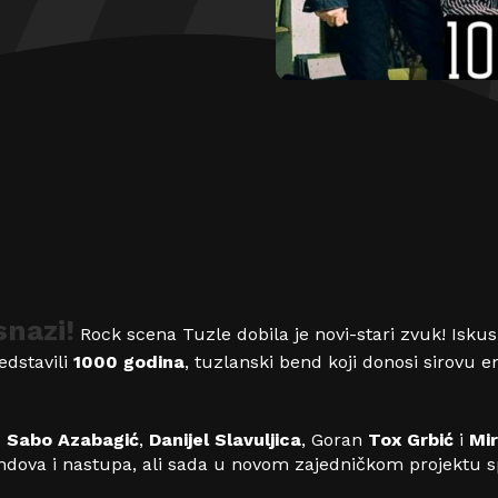
snazi!
Rock scena Tuzle dobila je novi-stari zvuk! Iskus
edstavili
1000 godina
, tuzlanski bend koji donosi sirovu 
 Sabo Azabagić
,
Danijel Slavuljica
, Goran
Tox Grbić
i
Mi
ndova i nastupa, ali sada u novom zajedničkom projektu sp