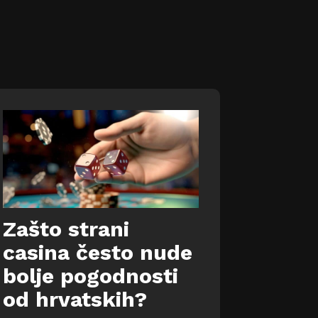
G
o
r
e
/
D
o
l
j
e
k
a
k
o
Zašto strani
b
i
casina često nude
s
t
bolje pogodnosti
e
od hrvatskih?
p
o