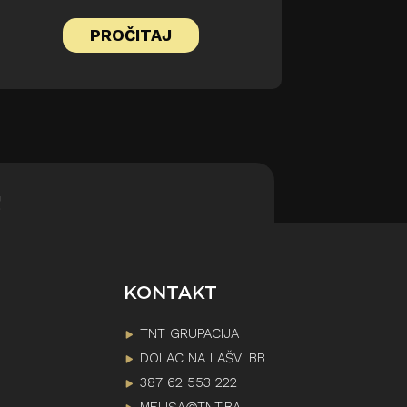
j
a
PROČITAJ
č
a
l
i
i
l
i
s
!
m
a
n
j
i
KONTAKT
l
i
TNT GRUPACIJA
z
v
DOLAC NA LAŠVI BB
u
387 62 553 222
k
MELISA@TNT.BA