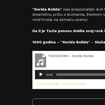
“Korida Bolida”
nosi prepoznatljiv duh t
dinamičnu priču o brzinama, životnim iza
rock’n’rolla na domaću scenu!
Da li je Tuzla ponovo dobila svoj rock 
1000 godina – “Korida Bolida”
–
Slušaj
1000GODINA - Korida Bolida
R
00:00
e
p
1.
1000GODINA - Korida Bolida
r
o
d
u