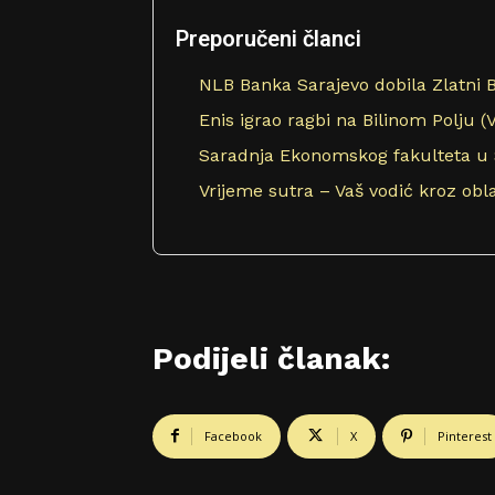
k
t
Preporučeni članci
o
r
NLB Banka Sarajevo dobila Zlatni 
a
Enis igrao ragbi na Bilinom Polju (
u
d
Saradnja Ekonomskog fakulteta u 
i
Vrijeme sutra – Vaš vodić kroz obl
o
z
a
p
i
s
a
Podijeli članak:
Facebook
X
Pinterest