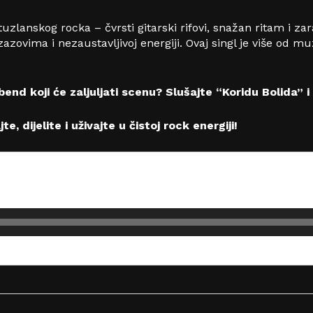
uzlanskog rocka – čvrsti gitarski rifovi, snažan ritam i za
zovima i nezaustavljivoj energiji. Ovaj singl je više od m
bend koji će zaljuljati scenu? Slušajte “Koridu Bolida” i
te, dijelite i uživajte u čistoj rock energiji!