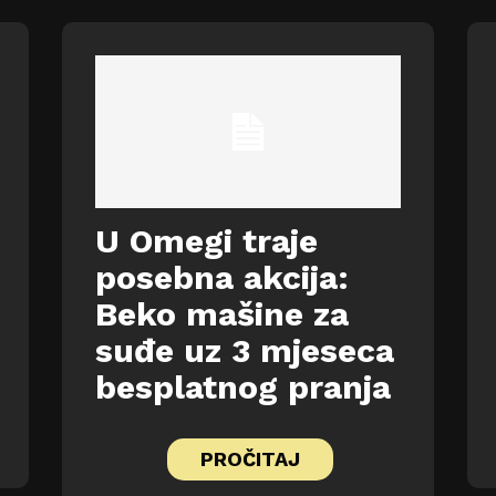
U Omegi traje
posebna akcija:
Beko mašine za
suđe uz 3 mjeseca
besplatnog pranja
PROČITAJ