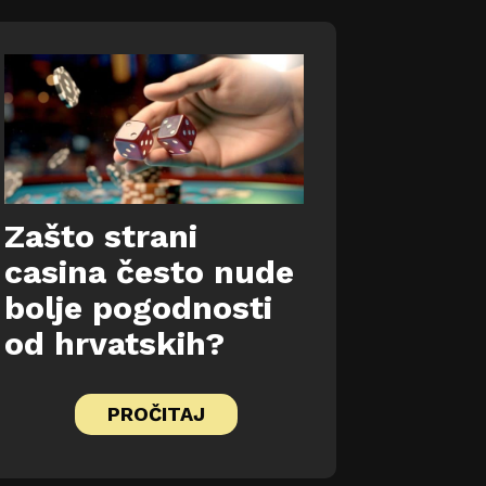
Zašto strani
casina često nude
bolje pogodnosti
od hrvatskih?
PROČITAJ