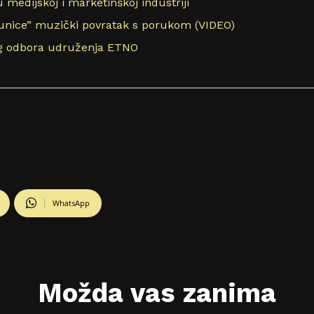
 medijskoj i marketinškoj industriji
punice” muzički povratak s porukom (VIDEO)
og odbora udruženja ETNO
WhatsApp
Možda vas zanima