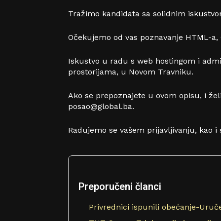
Tražimo kandidata sa solidnim iskustv
Očekujemo od vas poznavanje HTML-a, CS
Iskustvo u radu s web hostingom i admini
prostorijama, u Novom Travniku.
Ako se prepoznajete u ovom opisu, i žel
posao@global.ba.
Radujemo se vašem prijavljivanju, kao i
Preporučeni članci
Privrednici ispunili obećanje-Uruč