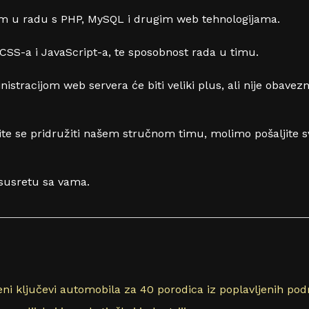
om u radu s PHP, MySQL i drugim web tehnologijama.
S-a i JavaScript-a, te sposobnost rada u timu.
stracijom web servera će biti veliki plus, ali nije obavezn
ite se pridružiti našem stručnom timu, molimo pošaljite sv
 susretu sa vama.
eni ključevi automobila za 40 porodica iz poplavljenih po