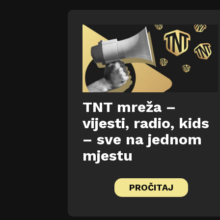
TNT mreža –
vijesti, radio, kids
– sve na jednom
mjestu
PROČITAJ