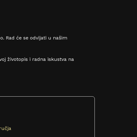
o. Rad će se odvijati u našim
oj životopis i radna iskustva na
dručja