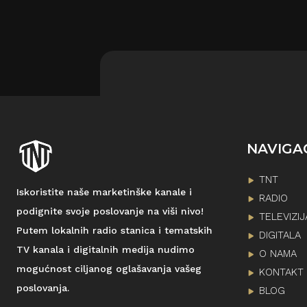
NAVIGA
TNT
Iskoristite naše marketinške kanale i
RADIO
podignite svoje poslovanje na viši nivo!
TELEVIZIJ
Putem lokalnih radio stanica i tematskih
DIGITALA
TV kanala i digitalnih medija nudimo
O NAMA
mogućnost ciljanog oglašavanja vašeg
KONTAKT
poslovanja.
BLOG