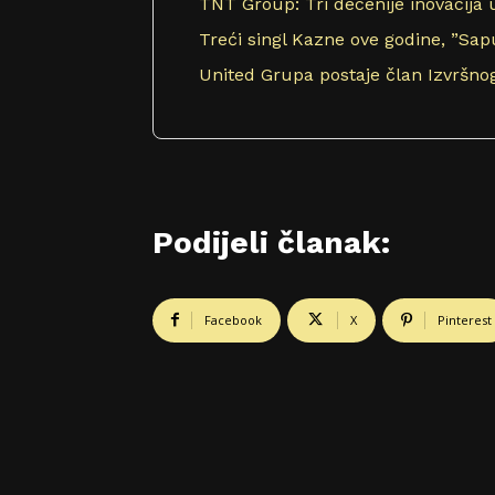
TNT Group: Tri decenije inovacija u
Treći singl Kazne ove godine, ”Sa
United Grupa postaje član Izvršn
Podijeli članak:
Facebook
X
Pinterest