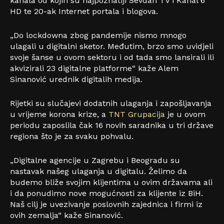
kanala od kojih su najpoznatiji Sevdah TV i Kanal 6
HD te 20-ak Internet portala i blogova.
„Do lockdowna zbog pandemije nismo mnogo
ulagali u digitalni sketor. Međutim, brzo smo uvidjeli
svoje šanse u ovom sektoru i od tada smo lansirali ili
akvizirali 23 digitalne platforme“ kaže Alem
Sinanović urednik digitalih medija.
Rijetki su slučajevi dodatnih ulaganja i zapošljavanja
u vrijeme korona krize, a
TNT Grupacija
je u ovom
periodu zaposlila čak 16 novih saradnika u tri države
regiona što je za svaku pohvalu.
„Digitalne agencije u Zagrebu i Beogradu su
nastavak našeg ulaganja u digitalu. Želimo da
budemo bliže svojim klijentima u ovim državama ali
i da ponudimo nove mogućnosti za klijente iz BiH.
Naš cilj je uvezivanje poslovnih zajednica i firmi iz
ovih zemalja“ kaže Sinanović.