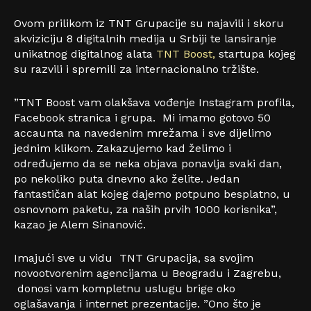
Ovom prilikom iz TNT Grupacije su najavili i skoru
akviziciju 8 digitalnih medija u Srbiji te lansiranje
unikatnog digitalnog alata
TNT Boost,
startupa kojeg
su razvili i spremili za internacionalno tržište.
”TNT Boost vam olakšava vođenje Instagram profila,
Facebook stranica i grupa. Mi imamo gotovo 50
accaunta na navedenim mrežama i sve dijelimo
jednim klikom. Zakazujemo kad želimo i
određujemo da se neka objava ponavlja svaki dan,
po nekoliko puta dnevno ako želite. Jedan
fantastičan alat kojeg dajemo potpuno besplatno, u
osnovnom paketu, za naših prvih 1000 korisnika”,
kazao je Alem Sinanović.
Imajući sve u vidu TNT Grupacija, sa svojim
novootvorenim agencijama u Beogradu i Zagrebu,
donosi vam kompletnu uslugu brige oko
oglašavanja i internet prezentacije. ”Ono što je