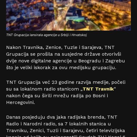
TNT Grupacija lansirala agencije u Srbiji i Hrvatskoj
Nakon Travnika, Zenice, Tuzle i Sarajeva, TNT
Grupacija se prošila na susjedne države otvorivši
dvije nove digitalne agencije u Beogradu i Zagrebu
što je veliki iskorak za ovu medijsku grupaciju.
TNT Grupacija već 23 godine razvija medije, počeli
su sa lokalnom radio stanicom „
TNT Travnik
“
nakon čega su širili mrežu radija po Bosni i
Hercegovini.
Danas posjeduju dva jaka radijska brenda, TNT
Radio i Narodni radio, sa 7 lokalnih stanica u
Travniku, Zenici, Tuzli i Sarajevu, četiri televizijska