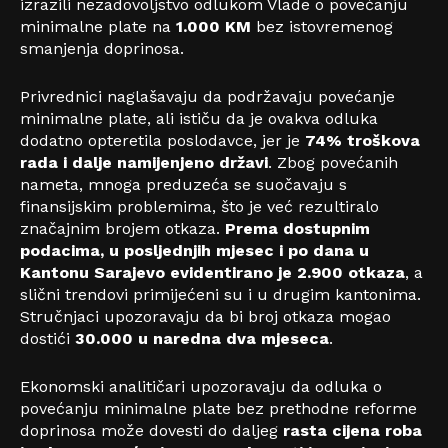
izrazili nezadovoljstvo odlukom Vlade o povećanju
minimalne plate na
1.000 KM
bez istovremenog
smanjenja doprinosa.
Privrednici naglašavaju da podržavaju povećanje
minimalne plate, ali ističu da je ovakva odluka
dodatno opteretila poslodavce, jer je
74% troškova
rada i dalje namijenjeno državi
. Zbog povećanih
nameta, mnoga preduzeća se suočavaju s
finansijskim problemima, što je već rezultiralo
značajnim brojem otkaza.
Prema dostupnim
podacima, u posljednjih mjesec i po dana u
Kantonu Sarajevo evidentirano je 2.900 otkaza
, a
slični trendovi primijećeni su i u drugim kantonima.
Stručnjaci upozoravaju da bi broj otkaza mogao
dostići
30.000 u naredna dva mjeseca
.
Ekonomski analitičari upozoravaju da odluka o
povećanju minimalne plate bez prethodne reforme
doprinosa može dovesti do daljeg
rasta cijena roba