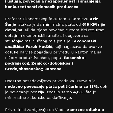
i usluga, povećanja nezaposlenosti i smanjenja
konkurentnosti domaćih preduzeća
.
Profesor Ekonomskog fakulteta u Sarajevu
Aziz
Šunje
istakao je da minimalna plata od
619 KM nije
dovoljna
, ali da njeno povećanje mora biti rezultat
detaljnih ekonomskih analiza i dogovora sa
stručnjacima. Sličnog mišljenja je i
ekonomski
analitičar Faruk Hadžić
, koji naglašava da ovakve
odluke najviše pogađaju privredu u kantonima sa
nižom produktivnošću, poput
Bosansko-
podrinjskog, Zeničko-dobojskog i
Srednjobosanskog kantona
.
Dodatno nezadovoljstvo privrednika izazvalo je
nedavno povećanje plata političarima za 13%
, dok
je povećanje penzija iznosilo samo
4,6%
, što je
minimalno zakonsko usklađivanje.
Privrednici zahtijevaju da Vlada
zamrzne odluku o