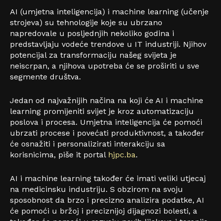
AI (umjetna inteligencija) i machine learning (učenje
strojeva) su tehnologije koje su ubrzano
napredovale u posljednjih nekoliko godina i
predstavljaju vodeće trendove u IT industriji. Njihov
potencijal za transformaciju našeg svijeta je
neiscrpan, a njihova upotreba će se proširiti u sve
segmente društva.
Jedan od najvažnijih načina na koji će AI i machine
learning promijeniti svijet je kroz automatizaciju
poslova i procesa. Umjetna inteligencija će pomoći
ubrzati procese i povećati produktivnost, a također
će osnažiti i personalizirati interakciju sa
korisnicima, piše it portal
hjpc.ba
.
AI i machine learning također će imati veliki utjecaj
na medicinsku industriju. S obzirom na svoju
sposobnost da brzo i precizno analizira podatke, AI
će pomoći u bržoj i preciznijoj dijagnozi bolesti, a