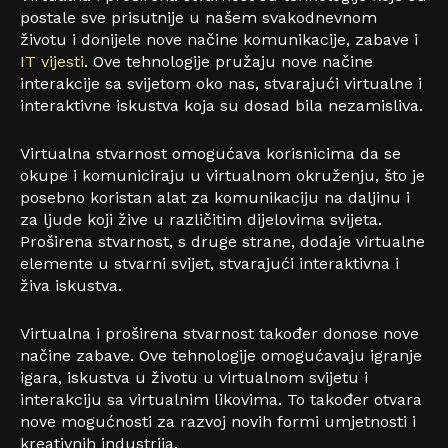
postale sve prisutnije u našem svakodnevnom
životu i donijele nove načine komunikacije, zabave i
IT vijesti
. Ove tehnologije pružaju nove načine
interakcije sa svijetom oko nas, stvarajući virtualne i
interaktivne iskustva koja su dosad bila nezamisliva.
Virtualna stvarnost omogućava korisnicima da se
okupe i komuniciraju u virtualnom okruženju, što je
posebno koristan alat za komunikaciju na daljinu i
za ljude koji žive u različitim dijelovima svijeta.
Proširena stvarnost, s druge strane, dodaje virtualne
elemente u stvarni svijet, stvarajući interaktivna i
živa iskustva.
Virtualna i proširena stvarnost također donose nove
načine zabave. Ove tehnologije omogućavaju igranje
igara, iskustva u životu u virtualnom svijetu i
interakciju sa virtualnim likovima. To također otvara
nove mogućnosti za razvoj novih formi umjetnosti i
kreativnih industrija.