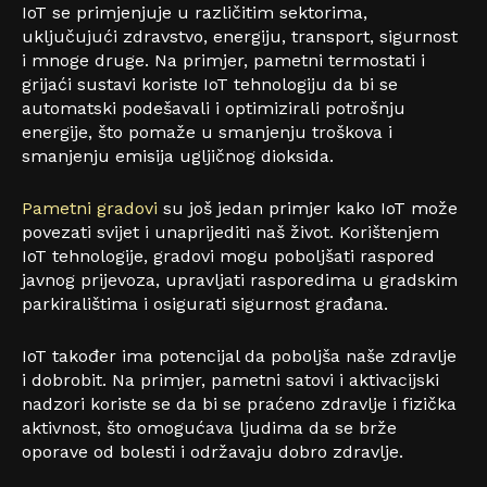
IoT se primjenjuje u različitim sektorima,
uključujući zdravstvo, energiju, transport, sigurnost
i mnoge druge. Na primjer, pametni termostati i
grijaći sustavi koriste IoT tehnologiju da bi se
automatski podešavali i optimizirali potrošnju
energije, što pomaže u smanjenju troškova i
smanjenju emisija ugljičnog dioksida.
Pametni gradovi
su još jedan primjer kako IoT može
povezati svijet i unaprijediti naš život. Korištenjem
IoT tehnologije, gradovi mogu poboljšati raspored
javnog prijevoza, upravljati rasporedima u gradskim
parkiralištima i osigurati sigurnost građana.
IoT također ima potencijal da poboljša naše zdravlje
i dobrobit. Na primjer, pametni satovi i aktivacijski
nadzori koriste se da bi se praćeno zdravlje i fizička
aktivnost, što omogućava ljudima da se brže
oporave od bolesti i održavaju dobro zdravlje.