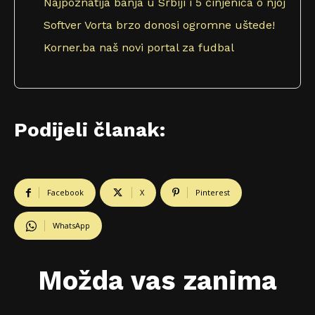
Najpoznatija banja u Srbiji i 5 činjenica o njoj
Softver Vorta brzo donosi ogromne uštede!
Korner.ba naš novi portal za fudbal
Podijeli članak:
Facebook
X
Pinterest
WhatsApp
Možda vas zanima