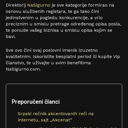
Direktorij
NaSigurno
je sve kategorije formirao na
osnovu službenih registara, te ga tako čini
jedinstvenim u pogledu konkurencije, a vrlo
preciznim u smislu pretrage određenog opisa posla,
te ponude vašeg biznisa u smislu opisa kojim se
bavi.
Sve ovo čini ovaj poslovni imenik izuzetno
kvalitetnim. Iskoristite besplatni period ili kupite Vip
članstvo, te uživajte u svim benefitima
NaSigurno.com.
Preporučeni članci
Srpski rečnik akcentovanih reči na
internetu, sajt „Akcenat“