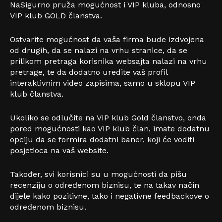
NaSigurno pruža mogućnost i VIP kluba, odnosno
VIP klub GOLD članstva.
Ostvarite mogućnost da vaša firma bude izdvojena
od drugih, da se nalazi na vrhu stranice, da se
prilikom pretraga korisnika websajta nalazi na vrhu
pretrage, te da dodatno uredite vaš profil
interaktivnim video zapisima, samo u sklopu VIP
klub članstva.
Ukoliko se odlučite na VIP klub Gold članstvo, onda
pored mogućnosti kao VIP klub član, imate dodatnu
opciju da se formira dodatni baner, koji će voditi
posjetioca na vaš website.
Također, svi korisnici su u mogućnosti da pišu
recenziju o određenom biznisu, te na takav način
dijele kako pozitivne, tako i negativne feedbackove o
određenom biznisu.