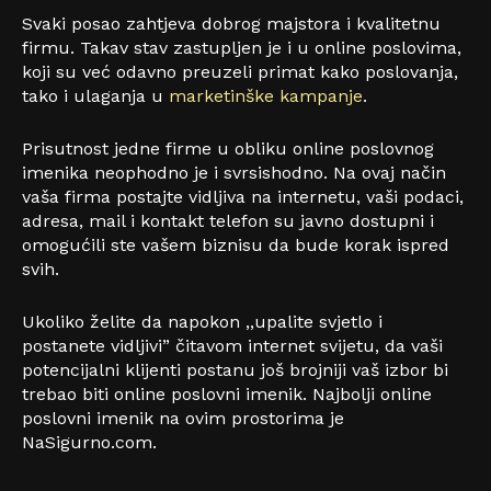
Svaki posao zahtjeva dobrog majstora i kvalitetnu
firmu. Takav stav zastupljen je i u online poslovima,
koji su već odavno preuzeli primat kako poslovanja,
tako i ulaganja u
marketinške kampanje
.
Prisutnost jedne firme u obliku online poslovnog
imenika neophodno je i svrsishodno. Na ovaj način
vaša firma postajte vidljiva na internetu, vaši podaci,
adresa, mail i kontakt telefon su javno dostupni i
omogućili ste vašem biznisu da bude korak ispred
svih.
Ukoliko želite da napokon ,,upalite svjetlo i
postanete vidljivi” čitavom internet svijetu, da vaši
potencijalni klijenti postanu još brojniji vaš izbor bi
trebao biti online poslovni imenik. Najbolji online
poslovni imenik na ovim prostorima je
NaSigurno.com.