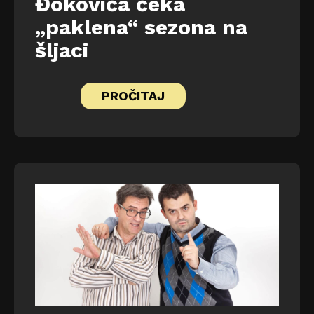
Đokovića čeka
„paklena“ sezona na
šljaci
PROČITAJ