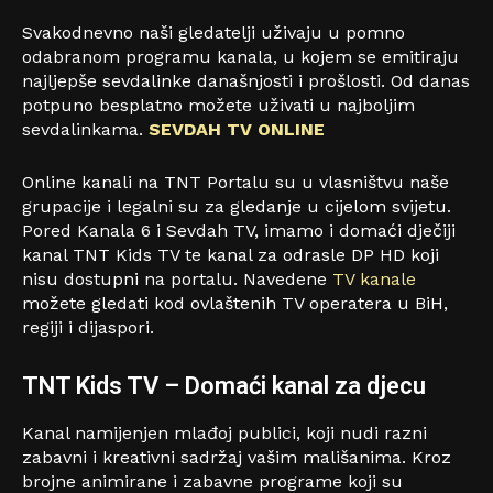
Svakodnevno naši gledatelji uživaju u pomno
odabranom programu kanala, u kojem se emitiraju
najljepše sevdalinke današnjosti i prošlosti. Od danas
potpuno besplatno možete uživati u najboljim
sevdalinkama.
SEVDAH TV ONLINE
Online kanali na TNT Portalu su u vlasništvu naše
grupacije i legalni su za gledanje u cijelom svijetu.
Pored Kanala 6 i Sevdah TV, imamo i domaći dječiji
kanal TNT Kids TV te kanal za odrasle DP HD koji
nisu dostupni na portalu. Navedene
TV kanale
možete gledati kod ovlaštenih TV operatera u BiH,
regiji i dijaspori.
TNT Kids TV – Domaći kanal za djecu
Kanal namijenjen mlađoj publici, koji nudi razni
zabavni i kreativni sadržaj vašim mališanima. Kroz
brojne animirane i zabavne programe koji su