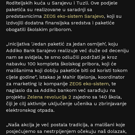
Roditeljskih kuća u Sarajevu i Tuzli. Ove podjele
paketića su realizovane u saradnji sa
predstavnicima
ZEOS eko-sistem Sarajevo
, koji su
izdvojili dodatna finansijska sredstva i paketiće
obogatili školskim priborom.
„Inicijativa ‘Jedan paketić za jedan osmijeh’, koju
Addiko Bank Sarajevo realizuje već duže od deceniju
nam se svidjela, te smo odlučili podržati je kroz
nabavku 100 kompleta školskog pribora, koji će
mališanima koji dobiju paketiće biti od koristi tokom
cijele godine“, istakao je Mahir Bjelonja, koordinator
za marketing iz kompanije
ZEOS eko-sistem
, te
naglasio da sa Addiko bankom već sarađuju na
projektu
Zelena revolucija 2
zajedno sa 140 škola,
čiji je cilj aktivnije uključenje učenika u zbrinjavanje
elektronskog otpada.
„Naša akcija je već postala tradicija, a mališani koje
posjećujemo sa nestrpljenjem očekuju naš dolazak,