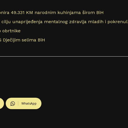
ira 49.331 KM narodnim kuhinjama širom BiH
 cilju unaprijeđenja mentalnog zdravlja mladih i pokrenul
 obrtnike
S Dječijim selima BiH
WhatsApp