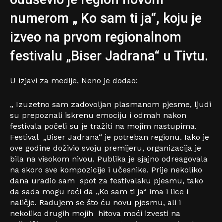
numerom „ Ko sam ti ja“, koju je
izveo na prvom regionalnom
festivalu „Biser Jadrana“ u Tivtu.
U izjavi za medije, Neno je dodao:
„ Izuzetno sam zadovoljan plasmanom pjesme, ljudi
su prepoznali iskrenu emociju i odmah nakon
festivala počeli su je tražiti na mojim nastupima.
Festival „Biser Jadrana“ je potreban regionu. Iako je
ove godine doživio svoju premijeru, organizacija je
bila na visokom nivou. Publika je sjajno odreagovala
na skoro sve kompozicije i učesnike. Prije nekoliko
dana uradio sam spot za festivalsku pjesmu, tako
da sada mogu reći da „Ko sam ti ja“ ima i lice i
naličje. Radujem se što ću novu pjesmu, ali i
nekoliko drugih mojih hitova moći izvesti na