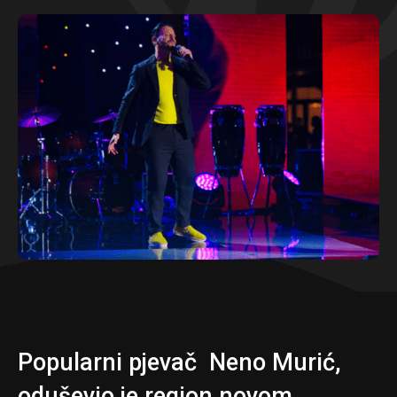
Popularni pjevač Neno Murić,
oduševio je region novom