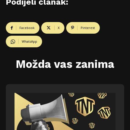
Podijeli članak:
Facebook
X
Pinterest
WhatsApp
Možda vas zanima