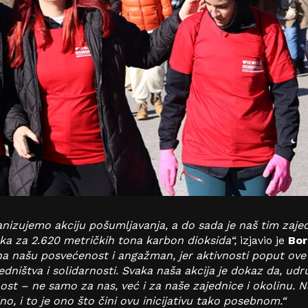
izujemo akciju pošumljavanja, a do sada je naš tim zajed
ka za 2.620 metričkih tona karbon dioksida“,
izjavio je
Bor
a našu posvećenost i angažman, jer aktivnosti poput ove
ništva i solidarnosti. Svaka naša akcija je dokaz da, u
ost – ne samo za nas, već i za naše zajednice i okolinu. 
no, i to je ono što čini ovu inicijativu tako posebnom.“