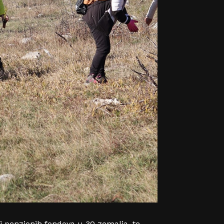
i penzionih fondova u 30 zemalja, te