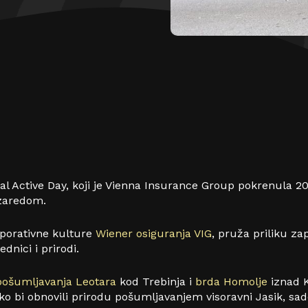
al Active Day, koji je Vienna Insurance Group pokrenula 20
zaredom.
orporativne kulture
Wiener osiguranja VIG
, pruža priliku za
nici i prirodi.
 pošumljavanja Leotara
kod Trebinja i
brda Homolje
iznad K
ko bi obnovili prirodu pošumljavanjem visoravni Jasik, sa