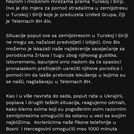
fiksnim i mobilnim mrežama prema Turskoj i Siriji.
Ovo je dio mjera za pomoć stradalima u zemljotresu
u Turskoj i Siriji koje je preduzela United Grupa, čiji
je Telemach BH dio.
Situacije poput ove sa zemljotresom u Turskoj i Siriji
ne mogu se, nažalost predvidjeti i izbjeći. Ono što
možemo je iskazati naše najiskrenije saosjećanje sa
porodicama žrtava i tugu zbog njihovog gubitka.
Istovremeno, ispunjeni smo nadom da će spasioci
pronalaskom preživjelih usrećiti njihove porodice i
pomoći im da lakše prebrode iskušenja u kojima su
se našli, naglašavaju u Telemach BH.
Kao i u više navrata do sada, poput rata u Ukrajini,
poplava i drugih teških situacija, reagujemo odmah,
kako bismo svima koji su pogođenim ovim razornim
zemljotresima omogućili da ostanu u vezi sa svojim
najbližima. Korisnicima naše fiksne telefonije u
Bosni i Hercegovini omogućili mso 1000 minuta