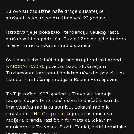
Za ovo su zaslužne naše drage slušateljke i
slušatelji s kojim se družimo već 23 godine!
Istraživanje je pokazalo i tendenciju velikog rasta
slušanosti i na području Tuzle i Zenice, gdje imamo
urede i mrežu lokalnih radio stanica.
Svakako treba istaći da je naš drugi radijski brend,
NARODNI RADIO
, povećao bazu slušatelja u
Tuzlanskom kantonu i dodatno učvrstio poziciju na
listi pet najslušanijih radija u Bosni i Hercegovini.
TNT je rođen 1997. godine u Travniku, kada je
radijski čovjek Dino Lolić ostvario dječački san da
ima vlastitu radijsku stanicu. Lokalni radio je
izrastao u
TNT Grupaciju
koju danas čine dva
radijska brenda različitih formata sa lokalnim
stanicama u Travniku, Tuzli i Zenici, četiri tematske
televizije i news portali.