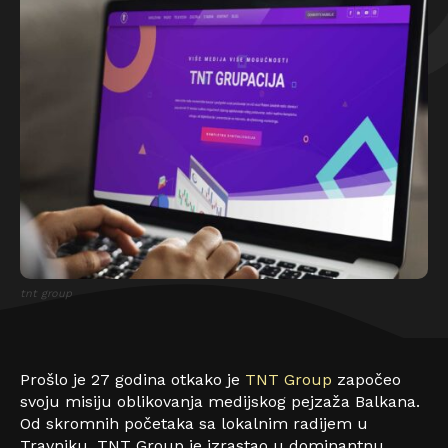
tnt group
Prošlo je 27 godina otkako je
TNT Group
započeo
svoju misiju oblikovanja medijskog pejzaža Balkana.
Od skromnih početaka sa lokalnim radijem u
Travniku, TNT Group je izrastao u dominantnu