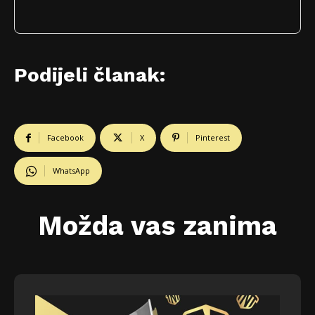
Podijeli članak:
Facebook
X
Pinterest
WhatsApp
Možda vas zanima