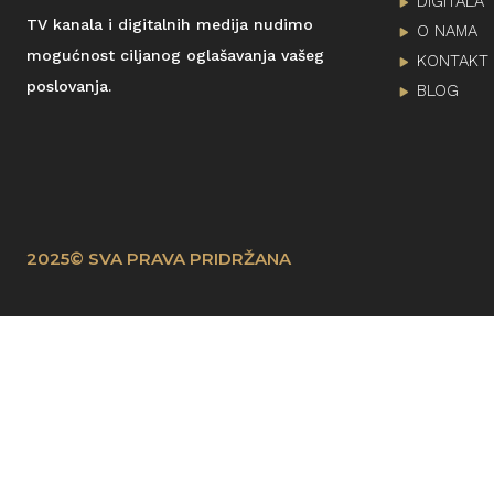
DIGITALA
TV kanala i digitalnih medija nudimo
O NAMA
mogućnost ciljanog oglašavanja vašeg
KONTAKT
poslovanja.
BLOG
2025© SVA PRAVA PRIDRŽANA