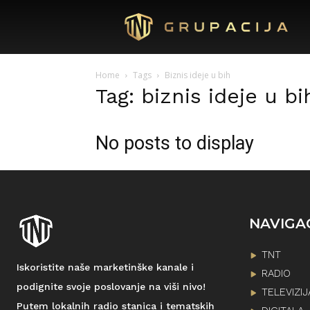
Home
Tags
Biznis ideje u bih
Tag: biznis ideje u bi
No posts to display
NAVIGA
TNT
Iskoristite naše marketinške kanale i
RADIO
podignite svoje poslovanje na viši nivo!
TELEVIZIJ
Putem lokalnih radio stanica i tematskih