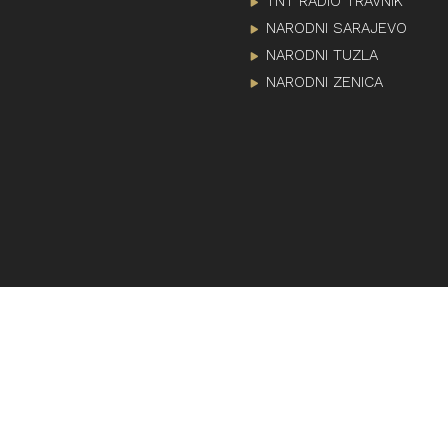
TNT RADIO TRAVNIK
NARODNI SARAJEVO
NARODNI TUZLA
NARODNI ZENICA