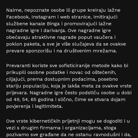
Naime, nepoznate osobe ili grupe kreiraju lažne
Facebook, Instagram i web stranice, imitirajući
službene kanale Binga i promovirajući lažne
nagradne igre i darivanja. Ove nagradne igre
obećavaju atraktivne nagrade poput vaučera i
poklon paketa, a sve je više slučajeva da se ovakve
prevare sponzorišu i na društvenim mrežama.
Prevaranti koriste sve sofisticiranije metode kako bi
prikupili osobne podatke i novac od oštećenih,
ciljajući, prema dostupnim podacima, posebno
stariju populaciju, koja je lakša meta za ovakve vrste
prijevara. Nagradne igre često podstiču osobe u dobi
od 49, 54, 65 godina i slično, čime se stvara dojam
povjerenja i legitimiteta.
Ove vrste kibernetičkih prijetnji mogu se dogoditi i u
vezi s drugim firmama i organizacijama, stoga
pozivamo sve građane da ne ostanu ravnodušni i da,